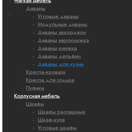
Мягкая мебель
0,00 ₽
Диваны
Угловые диваны
Модульные диваны
Диваны аккордеон
Диваны еврокнижка
Диваны книжка
Диваны дельфин
Диваны для кухни
Кресла-кровати
Кресла для отдыха
Пуфики
Корпусная мебель
Шкафы
Шкафы распашные
Шкаф-купе
Угловые шкафы