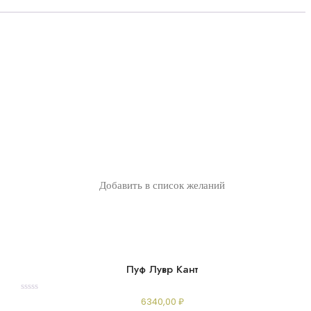
Добавить в список желаний
Пуф Лувр Кант
Rated
6340,00
₽
0