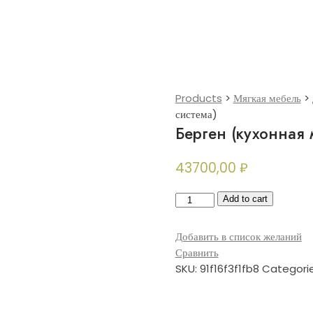
Products
>
Мягкая мебель
>
система)
Берген (кухонная 
43700,00
₽
Берген
Add to cart
(кухонная
модульная
Добавить в список желаний
система)
Сравнить
quantity
SKU:
91f16f3f1fb8
Categori