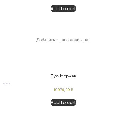
out
of
Add to cart
5
Добавить в список желаний
Пуф Нордик
Rated
10979,00
₽
0
out
of
Add to cart
5