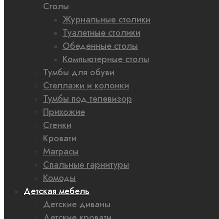
Столы
Журнальные столики
Туалетные столики
Обеденные столы
Компьютерные столы
Тумбы для обуви
Стеллажи и колонки
Тумбы под телевизор
Прихожие
Стенки
Кровати
Матрасы
Спальные гарнитуры
Комоды
Детская мебель
Детские диваны
Детские кровати