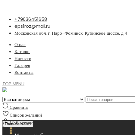
Перейти
+79036451658
к
eps1roz@mail.ru
содержимому
Московская обл, г. Наро-Фоминск, Кубинское шоссе, д.4
О нас
Каталог
Новости
Галерея
Контакты
TOP MENU
Сравнить
Список желаний
Мой аккаунт
Главное меню
0