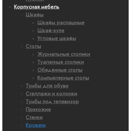
Корпусная мебель
Шкафы
Шкафы распашные
Шкаф-купе
Угловые шкафы
Столы
Журнальные столики
Туалетные столики
Обеденные столы
Компьютерные столы
Тумбы для обуви
Стеллажи и колонки
Тумбы под телевизор
Прихожие
Стенки
Кровати