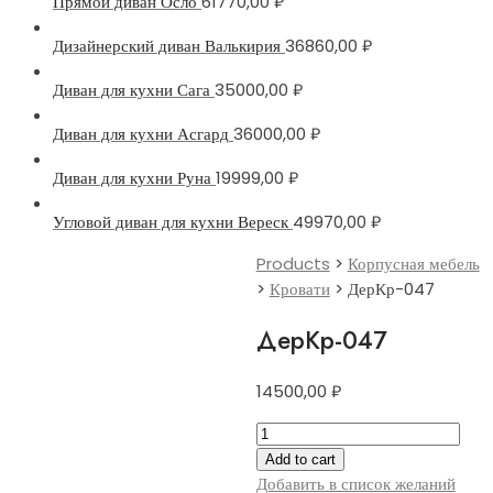
Прямой диван Осло
61770,00
₽
Дизайнерский диван Валькирия
36860,00
₽
Диван для кухни Сага
35000,00
₽
Диван для кухни Асгард
36000,00
₽
Диван для кухни Руна
19999,00
₽
Угловой диван для кухни Вереск
49970,00
₽
Products
>
Корпусная мебель
>
Кровати
>
ДерКр-047
ДерКр-047
14500,00
₽
ДерКр-047
quantity
Add to cart
Добавить в список желаний