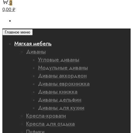
0
0,00 ₽
Главное меню
Мягкая мебель
Диваны
Угловые диваны
Модульные диваны
Диваны аккордеон
Диваны еврокнижка
Диваны книжка
Диваны дельфин
Диваны для кухни
Кресла-кровати
Кресла для отдыха
Пуфики