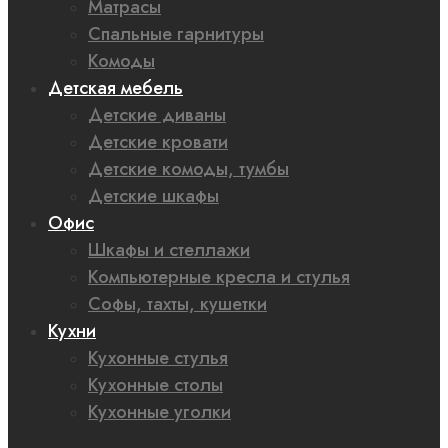
Матрасы
Спальные гарнитуры
Комоды
Детская мебель
Детские диваны
Детские кровати
Детские комоды, тумбы
Детские шкафы
Офис
Шкафы и стеллажи
Компьютерные кресла и стулья
Софы, тахты, кушетки
Кухни
Кухонные стулья
Кухонные столы
Кухонные уголки