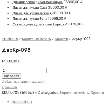
Дизайнерский диван Валькирия
36860,00
₽
Диван для кухни Сага
35000,00
₽
Диван для кухни Асгард
36000,00
₽
Диван для кухни Руна
19999,00
₽
Угловой диван для кухни Вереск
49970,00
₽
Products
>
Корпусная мебель
>
Кровати
>
ДерКр-098
ДерКр-098
14000,00
₽
ДерКр-098
quantity
Add to cart
Добавить в список желаний
Сравнить
SKU:
b70585165a34
Categories:
Корпусная мебель
,
Кровати
Description