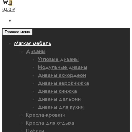
0
0,00 ₽
Главное меню
Мягкая мебель
Диваны
Угловые диваны
Модульные диваны
Диваны аккордеон
Диваны еврокнижка
Диваны книжка
Диваны дельфин
Диваны для кухни
Кресла-кровати
Кресла для отдыха
Пуфики