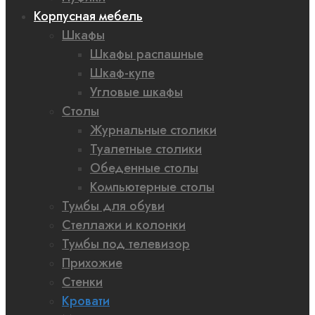
Корпусная мебель
Шкафы
Шкафы распашные
Шкаф-купе
Угловые шкафы
Столы
Журнальные столики
Туалетные столики
Обеденные столы
Компьютерные столы
Тумбы для обуви
Стеллажи и колонки
Тумбы под телевизор
Прихожие
Стенки
Кровати