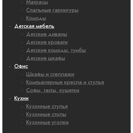
Матрасы
Спальные гарнитуры
Комоды
Детская мебель
Детские диваны
Детские кровати
Детские комоды, тумбы
Детские шкафы
Офис
Шкафы и стеллажи
Компьютерные кресла и стулья
Софы, тахты, кушетки
Кухни
Кухонные стулья
Кухонные столы
Кухонные уголки