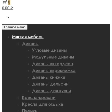
0
0,00 ₽
Главное меню
Мягкая мебель
Диваны
Угловые диваны
Модульные диваны
Диваны аккордеон
Диваны еврокнижка
Диваны книжка
Диваны дельфин
Диваны для кухни
Кресла-кровати
Кресла для отдыха
Пуфики