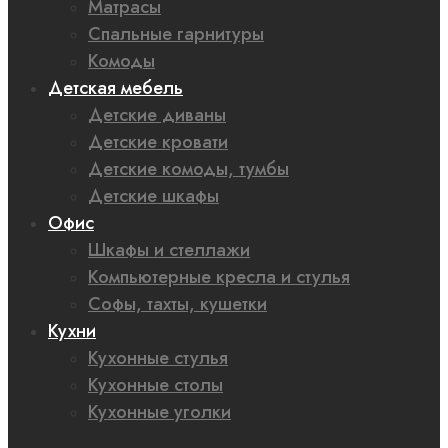
Матрасы
Спальные гарнитуры
Комоды
Детская мебель
Детские диваны
Детские кровати
Детские комоды, тумбы
Детские шкафы
Офис
Шкафы и стеллажи
Компьютерные кресла и стулья
Софы, тахты, кушетки
Кухни
Кухонные стулья
Кухонные столы
Кухонные уголки