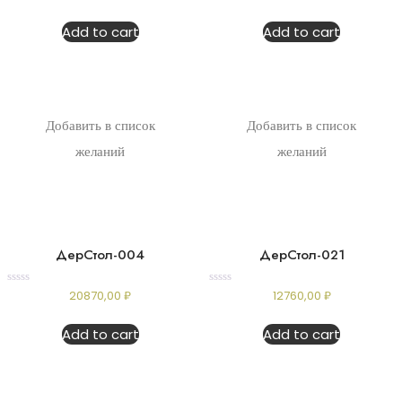
0
0
out
out
of
of
Add to cart
Add to cart
5
5
Добавить в список
Добавить в список
желаний
желаний
ДерСтол-004
ДерСтол-021
Rated
Rated
20870,00
₽
12760,00
₽
0
0
out
out
of
of
Add to cart
Add to cart
5
5