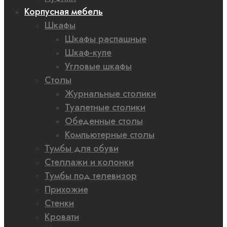
Корпусная мебель
Шкафы
Шкафы распашные
Шкаф-купе
Угловые шкафы
Столы
Журнальные столики
Туалетные столики
Обеденные столы
Компьютерные столы
Тумбы для обуви
Стеллажи и колонки
Тумбы под телевизор
Прихожие
Стенки
Кровати