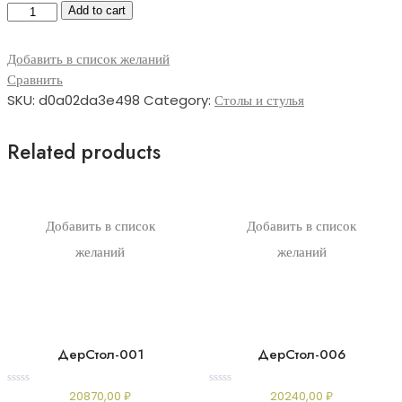
ДерСтул-005
Add to cart
quantity
Добавить в список желаний
Сравнить
SKU:
d0a02da3e498
Category:
Столы и стулья
Related products
Добавить в список
Добавить в список
желаний
желаний
ДерСтол-001
ДерСтол-006
Rated
Rated
20870,00
₽
20240,00
₽