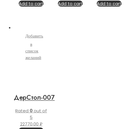
Add to cart
Add to cart
Add to cart
Добавить
в
список
желаний
ДерСтол-007
Rated
0
out of
5
22770,00
₽