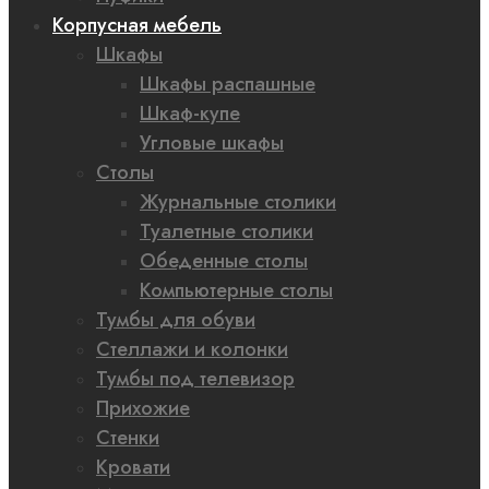
Корпусная мебель
Шкафы
Шкафы распашные
Шкаф-купе
Угловые шкафы
Столы
Журнальные столики
Туалетные столики
Обеденные столы
Компьютерные столы
Тумбы для обуви
Стеллажи и колонки
Тумбы под телевизор
Прихожие
Стенки
Кровати