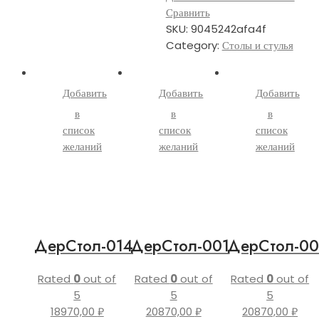
Сравнить
SKU:
9045242afa4f
Category:
Столы и стулья
Добавить
Добавить
Добавить
в
в
в
список
список
список
желаний
желаний
желаний
ДерСтол-014
ДерСтол-001
ДерСтол-0
Rated
0
out of
Rated
0
out of
Rated
0
out of
5
5
5
18970,00
₽
20870,00
₽
20870,00
₽