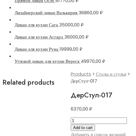
Прямой диван Осло
61770,00
₽
Дизайнерский диван Валькирия
36860,00
₽
Диван для кухни Сага
35000,00
₽
Диван для кухни Асгард
36000,00
₽
Диван для кухни Руна
19999,00
₽
Угловой диван для кухни Вереск
49970,00
₽
Products
>
Столы и стулья
>
Related products
ДерСтул-017
ДерСтул-017
6370,00
₽
ДерСтул-017
quantity
Add to cart
Добавить в список желаний