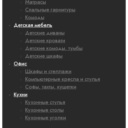
Матрасы
Спальные гарнитуры
Комоды
Детская мебель
Детские диваны
Детские кровати
Детские комоды, тумбы
Детские шкафы
Офис
Шкафы и стеллажи
Компьютерные кресла и стулья
Софы, тахты, кушетки
Кухни
Кухонные стулья
Кухонные столы
Кухонные уголки