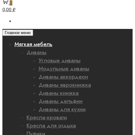
0
0,00 ₽
Главное меню
Мягкая мебель
Диваны
Угловые диваны
Модульные диваны
Диваны аккордеон
Диваны еврокнижка
Диваны книжка
Диваны дельфин
Диваны для кухни
Кресла-кровати
Кресла для отдыха
Пуфики