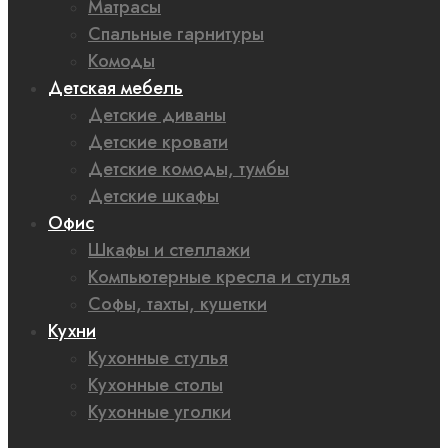
Матрасы
Спальные гарнитуры
Комоды
Детская мебель
Детские диваны
Детские кровати
Детские комоды, тумбы
Детские шкафы
Офис
Шкафы и стеллажи
Компьютерные кресла и стулья
Софы, тахты, кушетки
Кухни
Кухонные стулья
Кухонные столы
Кухонные уголки