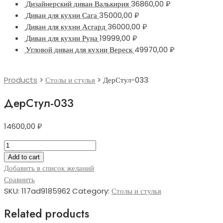
Дизайнерский диван Валькирия
36860,00
₽
Диван для кухни Сага
35000,00
₽
Диван для кухни Асгард
36000,00
₽
Диван для кухни Руна
19999,00
₽
Угловой диван для кухни Вереск
49970,00
₽
Products
>
Столы и стулья
>
ДерСтул-033
ДерСтул-033
14600,00
₽
ДерСтул-033
quantity
Add to cart
Добавить в список желаний
Сравнить
SKU:
117ad9185962
Category:
Столы и стулья
Related products