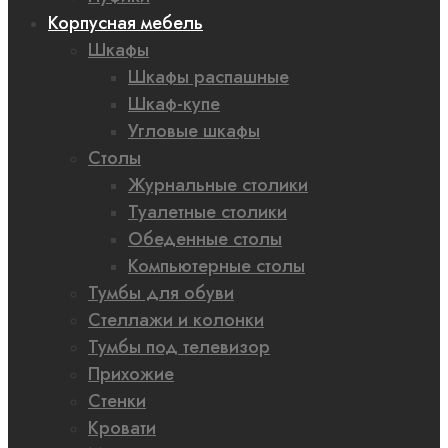
Корпусная мебель
Шкафы
Шкафы распашные
Шкаф-купе
Угловые шкафы
Столы
Журнальные столики
Туалетные столики
Обеденные столы
Компьютерные столы
Тумбы для обуви
Стеллажи и колонки
Тумбы под телевизор
Прихожие
Стенки
Кровати