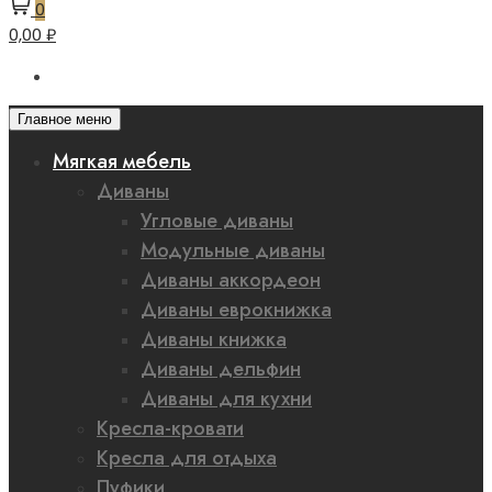
0
0,00 ₽
Главное меню
Мягкая мебель
Диваны
Угловые диваны
Модульные диваны
Диваны аккордеон
Диваны еврокнижка
Диваны книжка
Диваны дельфин
Диваны для кухни
Кресла-кровати
Кресла для отдыха
Пуфики