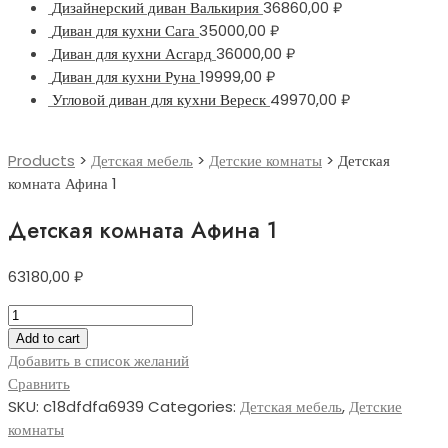
Дизайнерский диван Валькирия
36860,00
₽
Диван для кухни Сага
35000,00
₽
Диван для кухни Асгард
36000,00
₽
Диван для кухни Руна
19999,00
₽
Угловой диван для кухни Вереск
49970,00
₽
Products
>
Детская мебель
>
Детские комнаты
>
Детская
комната Афина 1
Детская комната Афина 1
63180,00
₽
Детская
комната
Add to cart
Афина
Добавить в список желаний
1
Сравнить
quantity
SKU:
c18dfdfa6939
Categories:
Детская мебель
,
Детские
комнаты