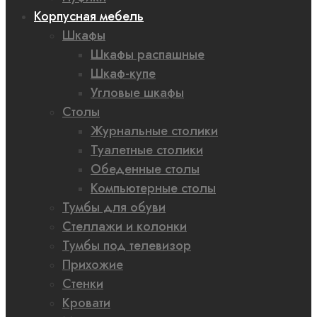
Корпусная мебель
Шкафы
Шкафы распашные
Шкаф-купе
Угловые шкафы
Столы
Журнальные столики
Туалетные столики
Обеденные столы
Компьютерные столы
Тумбы для обуви
Стеллажи и колонки
Тумбы под телевизор
Прихожие
Стенки
Кровати