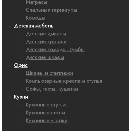
Матрасы
Спальные гарнитуры
Комоды
Детская мебель
Детские диваны
Детские кровати
Детские комоды, тумбы
Детские шкафы
Офис
Шкафы и стеллажи
Компьютерные кресла и стулья
Софы, тахты, кушетки
Кухни
Кухонные стулья
Кухонные столы
Кухонные уголки