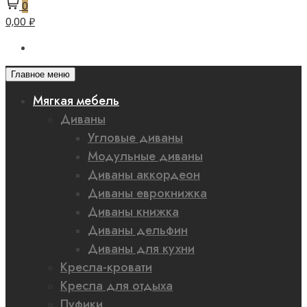
0
0,00 ₽
Главное меню
Мягкая мебель
Диваны
Угловые диваны
Модульные диваны
Диваны аккордеон
Диваны еврокнижка
Диваны книжка
Диваны дельфин
Диваны для кухни
Кресла-кровати
Кресла для отдыха
Пуфики