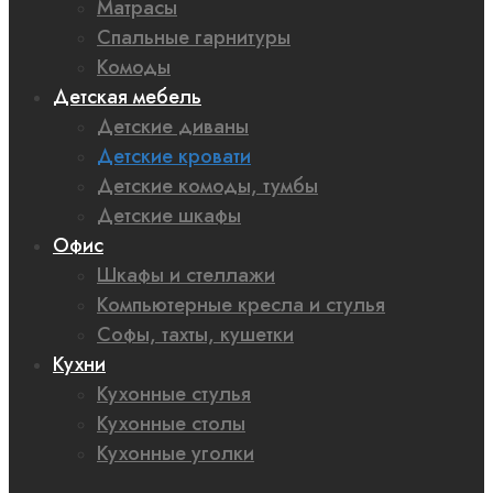
Матрасы
Спальные гарнитуры
Комоды
Детская мебель
Детские диваны
Детские кровати
Детские комоды, тумбы
Детские шкафы
Офис
Шкафы и стеллажи
Компьютерные кресла и стулья
Софы, тахты, кушетки
Кухни
Кухонные стулья
Кухонные столы
Кухонные уголки