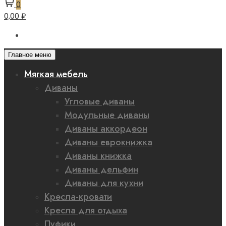
0
0,00 ₽
Главное меню
Мягкая мебель
Диваны
Угловые диваны
Модульные диваны
Диваны аккордеон
Диваны еврокнижка
Диваны книжка
Диваны дельфин
Диваны для кухни
Кресла-кровати
Кресла для отдыха
Пуфики