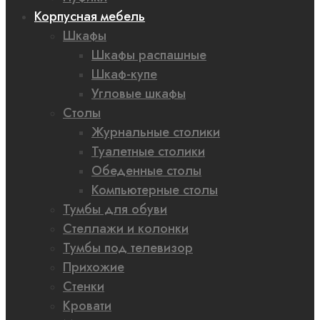
Корпусная мебель
Шкафы
Шкафы распашные
Шкаф-купе
Угловые шкафы
Столы
Журнальные столики
Туалетные столики
Обеденные столы
Компьютерные столы
Тумбы для обуви
Стеллажи и колонки
Тумбы под телевизор
Прихожие
Стенки
Кровати