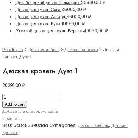
Дизайнерский диван Валькирия
36860,00
₽
Диван для кухни Сага
35000,00
₽
Диван для кухни Асгард
36000,00
₽
Диван для кухни Руна
19999,00
₽
Угловой диван для кухни Вереск
49970,00
₽
Products
>
Детская мебель
>
Детские кровати
>
Детская
кровать Дуэт 1
Детская кровать Дуэт 1
20291,00
₽
Детская
кровать
Add to cart
Дуэт
Добавить в список желаний
1
Сравнить
quantity
SKU:
5c8483390dda
Categories:
Детская мебель
,
Детские
кровати