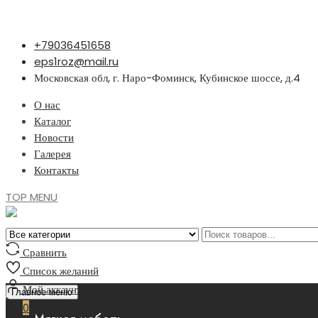
Перейти
+79036451658
к
eps1roz@mail.ru
содержимому
Московская обл, г. Наро-Фоминск, Кубинское шоссе, д.4
О нас
Каталог
Новости
Галерея
Контакты
TOP MENU
Сравнить
Список желаний
Мой аккаунт
Главное меню
0