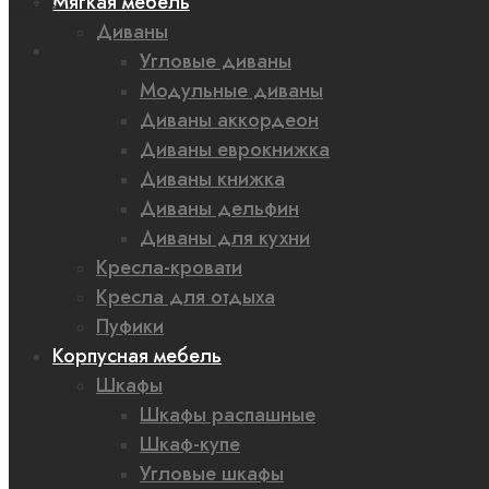
Мягкая мебель
0,00 ₽
Диваны
Угловые диваны
Модульные диваны
Диваны аккордеон
Диваны еврокнижка
Диваны книжка
Диваны дельфин
Диваны для кухни
Кресла-кровати
Кресла для отдыха
Пуфики
Корпусная мебель
Шкафы
Шкафы распашные
Шкаф-купе
Угловые шкафы