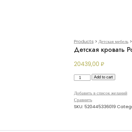
Products
>
Детская мебель
Детская кровать Р
20439,00
₽
Детская
Add to cart
кровать
Росинка
Добавить в список желаний
quantity
Сравнить
SKU:
520445336019
Catego