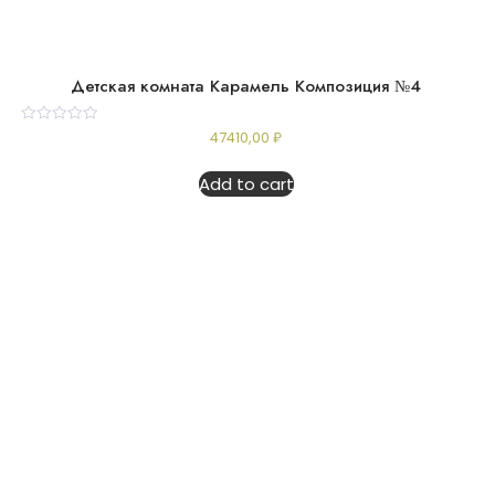
Детская комната Карамель Композиция №4
Rated
47410,00
₽
0
out
of
Add to cart
5