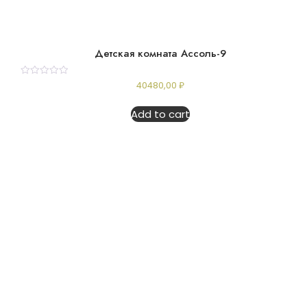
Детская комната Ассоль-9
Rated
40480,00
₽
0
out
of
Add to cart
5