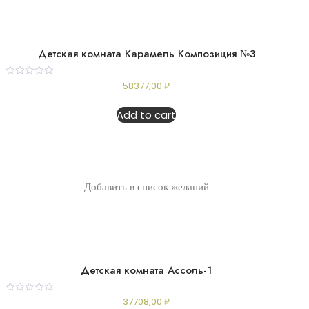
Детская комната Карамель Композиция №3
Rated
58377,00
₽
0
out
of
Add to cart
5
Добавить в список желаний
Детская комната Ассоль-1
Rated
37708,00
₽
0