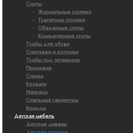
Столы
Журнальные столики
Туалетные столики
Обеденные столы
Компьютерные столы
Тумбы для обуви
Стеллажи и колонки
Тумбы под телевизор
Прихожие
Стенки
Кровати
Матрасы
Спальные гарнитуры
Комоды
Детская мебель
Детские диваны
Детские кровати