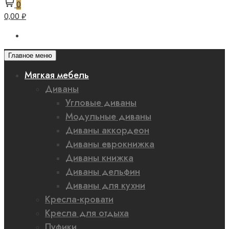
0
0,00 ₽
Главное меню
Мягкая мебель
Диваны
Угловые диваны
Модульные диваны
Диваны аккордеон
Диваны еврокнижка
Диваны книжка
Диваны дельфин
Диваны для кухни
Кресла-кровати
Кресла для отдыха
Пуфики