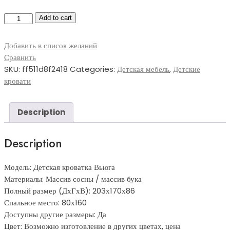
Детская
Add to cart
кроватка
Вьюга
Добавить в список желаний
quantity
Сравнить
SKU:
ff511d8f2418
Categories:
Детская мебель
,
Детские
кровати
Description
Description
Модель: Детская кроватка Вьюга
Материалы: Массив сосны / массив бука
Полный размер (ДхГхВ): 203х170х86
Спальное место: 80х160
Доступны другие размеры: Да
Цвет: Возможно изготовление в других цветах, цена