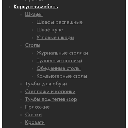
Корпусная мебель
Шкафы
Шкафы распашные
Шкаф-купе
Угловые шкафы
Столы
Журнальные столики
Туалетные столики
Обеденные столы
Компьютерные столы
Тумбы для обуви
Стеллажи и колонки
Тумбы под телевизор
Прихожие
Стенки
Кровати