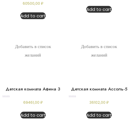
Rated
60500,00
₽
out
0
of
Add to cart
out
5
of
Add to cart
5
Добавить в список
Добавить в список
желаний
желаний
Детская комната Афина 3
Детская комната Ассоль-5
Rated
Rated
69461,00
₽
36102,00
₽
0
0
out
out
of
of
Add to cart
Add to cart
5
5