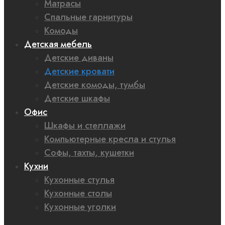
Матрасы
Спальные гарнитуры
Комоды
Детская мебель
Детские диваны
Детские кровати
Детские комоды, тумбы
Детские шкафы
Офис
Шкафы и стеллажи
Компьютерные кресла и стулья
Софы, тахты, кушетки
Кухни
Кухонные стулья
Кухонные столы
Кухонные уголки