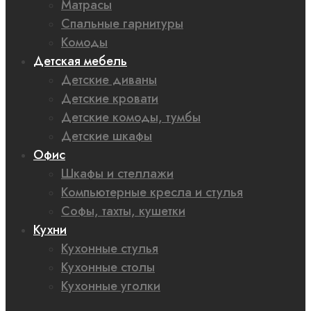
Матрасы
Спальные гарнитуры
Комоды
Детская мебель
Детские диваны
Детские кровати
Детские комоды, тумбы
Детские шкафы
Офис
Шкафы и стеллажи
Компьютерные кресла и стулья
Софы, тахты, кушетки
Кухни
Кухонные стулья
Кухонные столы
Кухонные уголки