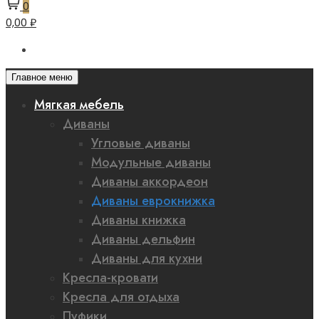
0
0,00 ₽
Главное меню
Мягкая мебель
Диваны
Угловые диваны
Модульные диваны
Диваны аккордеон
Диваны еврокнижка
Диваны книжка
Диваны дельфин
Диваны для кухни
Кресла-кровати
Кресла для отдыха
Пуфики