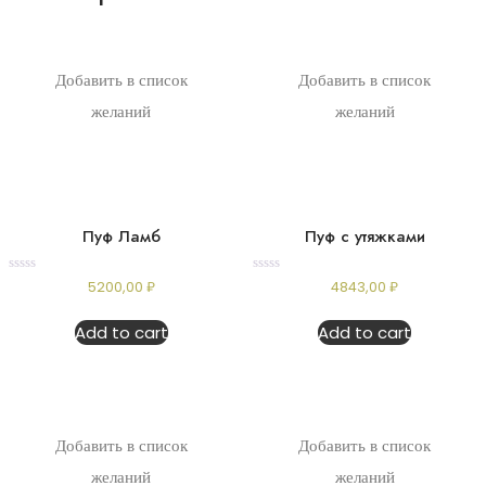
Добавить в список
Добавить в список
желаний
желаний
Пуф Ламб
Пуф с утяжками
Rated
Rated
5200,00
₽
4843,00
₽
0
0
out
out
of
of
Add to cart
Add to cart
5
5
Добавить в список
Добавить в список
желаний
желаний