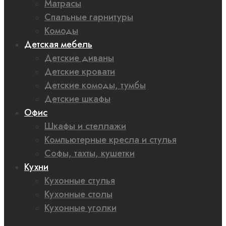
Матрасы
Спальные гарнитуры
Комоды
Детская мебель
Детские диваны
Детские кровати
Детские комоды, тумбы
Детские шкафы
Офис
Шкафы и стеллажи
Компьютерные кресла и стулья
Софы, тахты, кушетки
Кухни
Кухонные стулья
Кухонные столы
Кухонные уголки