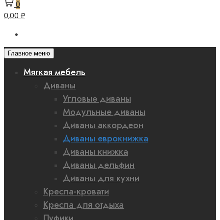
0
0,00 ₽
Главное меню
Мягкая мебель
Диваны
Угловые диваны
Модульные диваны
Диваны аккордеон
Диваны еврокнижка
Диваны книжка
Диваны дельфин
Диваны для кухни
Кресла-кровати
Кресла для отдыха
Пуфики