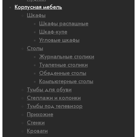
Корпусная мебель
Шкафы
Шкафы распашные
Шкаф-купе
Угловые шкафы
Столы
Журнальные столики
Туалетные столики
Обеденные столы
Компьютерные столы
Тумбы для обуви
Стеллажи и колонки
Тумбы под телевизор
Прихожие
Стенки
Кровати