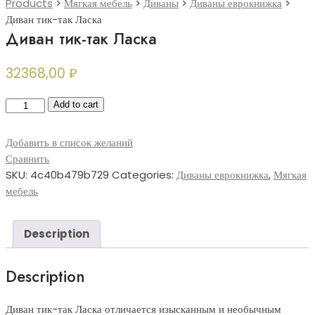
Products
>
Мягкая мебель
>
Диваны
>
Диваны еврокнижка
>
Диван тик-так Ласка
Диван тик-так Ласка
32368,00
₽
Диван
Add to cart
тик-
так
Добавить в список желаний
Ласка
Сравнить
quantity
SKU:
4c40b479b729
Categories:
Диваны еврокнижка
,
Мягкая
мебель
Description
Description
Диван тик-так Ласка отличается изысканным и необычным