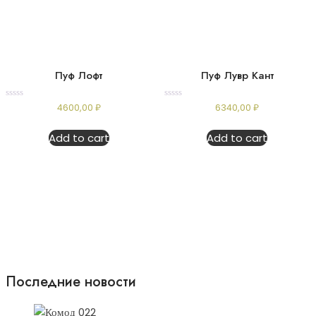
Пуф Лофт
Пуф Лувр Кант
Rated
Rated
4600,00
₽
6340,00
₽
0
0
out
out
of
of
Add to cart
Add to cart
5
5
Последние новости