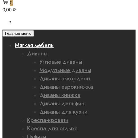
0
0,00 ₽
Главное меню
Мягкая мебель
Диваны
Угловые диваны
Модульные диваны
Диваны аккордеон
Диваны еврокнижка
Диваны книжка
Диваны дельфин
Диваны для кухни
Кресла-кровати
Кресла для отдыха
Пуфики