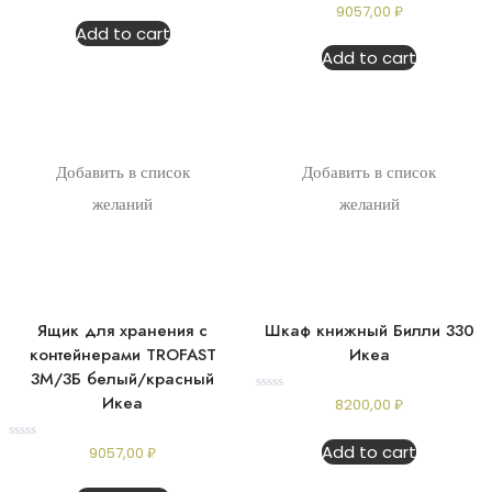
Rated
9057,00
₽
out
0
of
Add to cart
out
5
of
Add to cart
5
Добавить в список
Добавить в список
желаний
желаний
Ящик для хранения с
Шкаф книжный Билли 330
контейнерами TROFAST
Икеа
3М/3Б белый/красный
Икеа
Rated
8200,00
₽
0
out
of
Add to cart
Rated
9057,00
₽
5
0
out
of