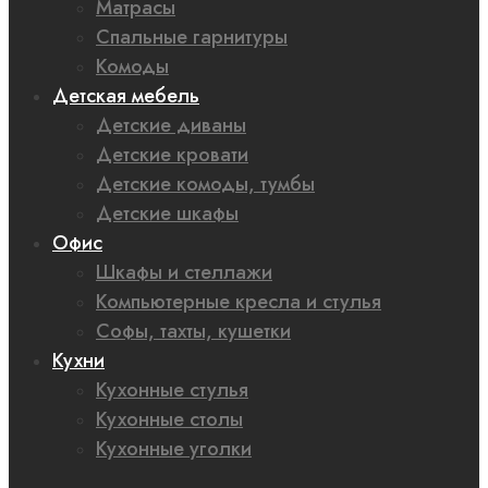
Матрасы
Спальные гарнитуры
Комоды
Детская мебель
Детские диваны
Детские кровати
Детские комоды, тумбы
Детские шкафы
Офис
Шкафы и стеллажи
Компьютерные кресла и стулья
Софы, тахты, кушетки
Кухни
Кухонные стулья
Кухонные столы
Кухонные уголки