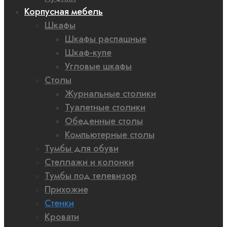
Корпусная мебель
Шкафы
Шкафы распашные
Шкаф-купе
Угловые шкафы
Столы
Журнальные столики
Туалетные столики
Обеденные столы
Компьютерные столы
Тумбы для обуви
Стеллажи и колонки
Тумбы под телевизор
Прихожие
Стенки
Кровати