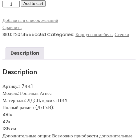
Гостиная
Add to cart
Агнес
quantity
Добавить в список желаний
Сравнить
SKU:
f20f4555cc6d
Categories:
Корпусная мебель
,
Стенки
Description
Description
Артикул: 744.1
Модель: Гостиная Агнес
Материалы: ЛДСП, кромка ПВХ
Полный размер (ДхГхВ):
481x
42x
135 см
Дополнительные опции: Возможно приобрести дополнительные