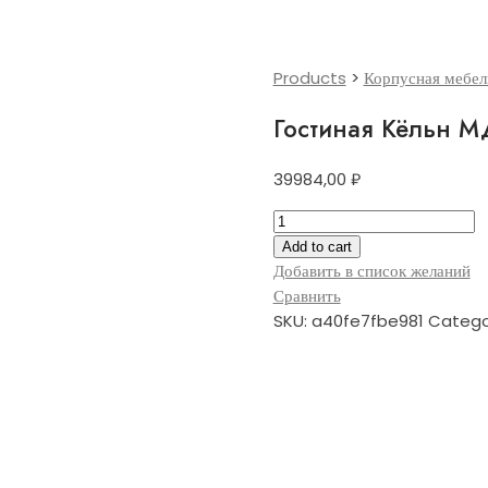
Products
>
Корпусная мебел
Гостиная Кёльн 
39984,00
₽
Гостиная
Кёльн
Add to cart
МДФ
Добавить в список желаний
quantity
Сравнить
SKU:
a40fe7fbe981
Catego