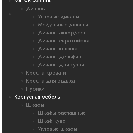
Мягкая мебель
0,00 ₽
Диваны
Угловые диваны
Модульные диваны
Диваны аккордеон
Диваны еврокнижка
Диваны книжка
Диваны дельфин
Диваны для кухни
Кресла-кровати
Кресла для отдыха
Пуфики
Корпусная мебель
Шкафы
Шкафы распашные
Шкаф-купе
Угловые шкафы