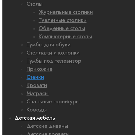
Столы
Журнальные столики
Туалетные столики
Обеденные столы
Компьютерные столы
Тумбы для обуви
Стеллажи и колонки
Тумбы под телевизор
Прихожие
Стенки
Кровати
Матрасы
Спальные гарнитуры
Комоды
Детская мебель
Детские диваны
Детские кровати