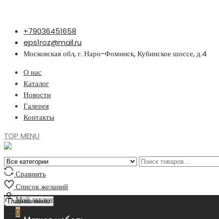
Перейти
+79036451658
к
eps1roz@mail.ru
содержимому
Московская обл, г. Наро-Фоминск, Кубинское шоссе, д.4
О нас
Каталог
Новости
Галерея
Контакты
TOP MENU
Сравнить
Список желаний
Мой аккаунт
Главное меню
0