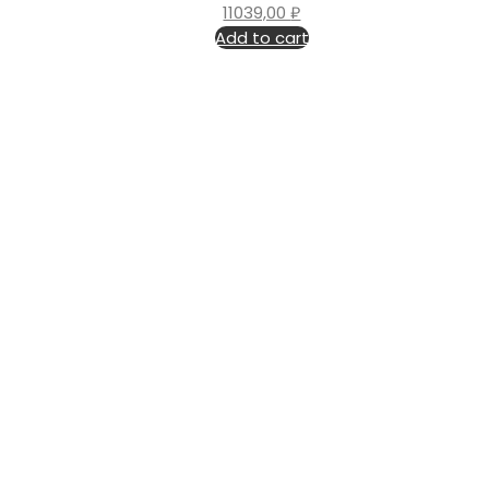
11039,00
₽
Add to cart