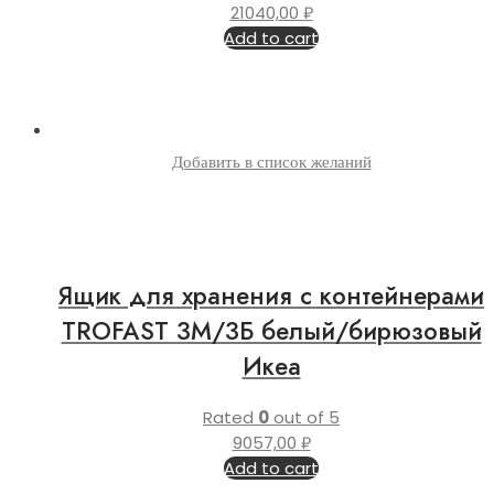
21040,00
₽
Add to cart
Добавить в список желаний
Ящик для хранения с контейнерами
TROFAST 3М/3Б белый/бирюзовый
Икеа
Rated
0
out of 5
9057,00
₽
Add to cart