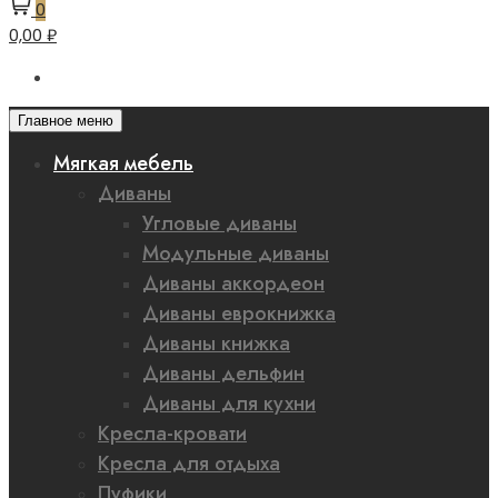
0
0,00 ₽
Главное меню
Мягкая мебель
Диваны
Угловые диваны
Модульные диваны
Диваны аккордеон
Диваны еврокнижка
Диваны книжка
Диваны дельфин
Диваны для кухни
Кресла-кровати
Кресла для отдыха
Пуфики