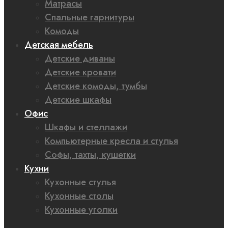
Матрасы
Спальные гарнитуры
Комоды
Детская мебель
Детские диваны
Детские кровати
Детские комоды, тумбы
Детские шкафы
Офис
Шкафы и стеллажи
Компьютерные кресла и стулья
Софы, тахты, кушетки
Кухни
Кухонные стулья
Кухонные столы
Кухонные уголки