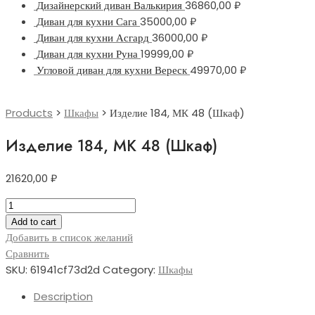
Дизайнерский диван Валькирия
36860,00
₽
Диван для кухни Сага
35000,00
₽
Диван для кухни Асгард
36000,00
₽
Диван для кухни Руна
19999,00
₽
Угловой диван для кухни Вереск
49970,00
₽
Products
>
Шкафы
>
Изделие 184, МК 48 (Шкаф)
Изделие 184, МК 48 (Шкаф)
21620,00
₽
Изделие
184,
Add to cart
МК
Добавить в список желаний
48
Сравнить
(Шкаф)
SKU:
61941cf73d2d
Category:
Шкафы
quantity
Description