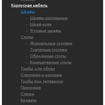
Корпусная мебель
Шкафы
Шкафы распашные
Шкаф-купе
Угловые шкафы
Столы
Журнальные столики
Туалетные столики
Обеденные столы
Компьютерные столы
Тумбы для обуви
Стеллажи и колонки
Тумбы под телевизор
Прихожие
Стенки
Кровати