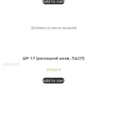
Add to cart
5
Добавить в список желаний
ШР 1-7 (распашной шкаф, ЛДСП)
Rated
11710,00
₽
0
out
of
Add to cart
5