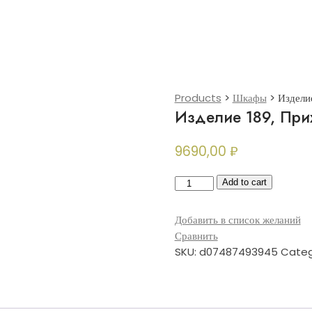
Products
>
Шкафы
>
Издели
Изделие 189, При
9690,00
₽
Изделие
Add to cart
189,
Прихожая
Добавить в список желаний
24
Сравнить
(Шкаф)
SKU:
d07487493945
Categ
quantity