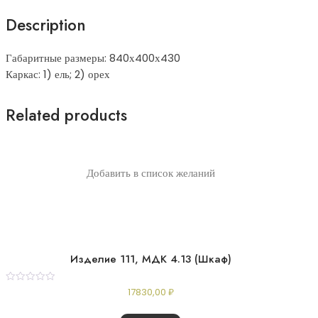
Description
Габаритные размеры: 840х400х430
Каркас: 1) ель; 2) орех
Related products
Добавить в список желаний
Изделие 111, МДК 4.13 (Шкаф)
Rated
17830,00
₽
0
out
of