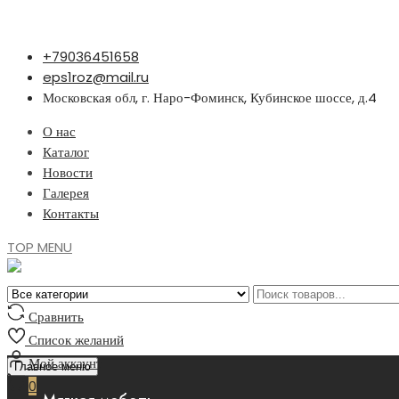
Перейти
+79036451658
к
eps1roz@mail.ru
содержимому
Московская обл, г. Наро-Фоминск, Кубинское шоссе, д.4
О нас
Каталог
Новости
Галерея
Контакты
TOP MENU
Сравнить
Список желаний
Мой аккаунт
Главное меню
0