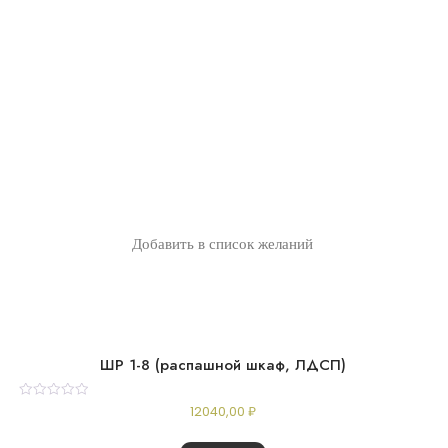
Добавить в список желаний
ШР 1-8 (распашной шкаф, ЛДСП)
Rated
12040,00
₽
0
out
of