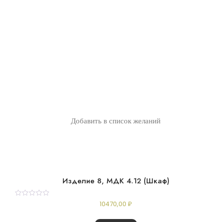
Добавить в список желаний
Изделие 8, МДК 4.12 (Шкаф)
Rated
10470,00
₽
0
out
of