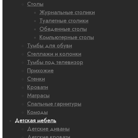
Столы
Журнальные столики
Туалетные столики
Обеденные столы
Компьютерные столы
Тумбы для обуви
Стеллажи и колонки
Тумбы под телевизор
Прихожие
Стенки
Кровати
Матрасы
Спальные гарнитуры
Комоды
Детская мебель
Детские диваны
Детские кровати