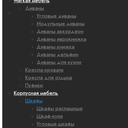
Мягкая мебель
0,00 ₽
Диваны
Угловые диваны
Модульные диваны
Диваны аккордеон
Диваны еврокнижка
Диваны книжка
Диваны дельфин
Диваны для кухни
Кресла-кровати
Кресла для отдыха
Пуфики
Корпусная мебель
Шкафы
Шкафы распашные
Шкаф-купе
Угловые шкафы