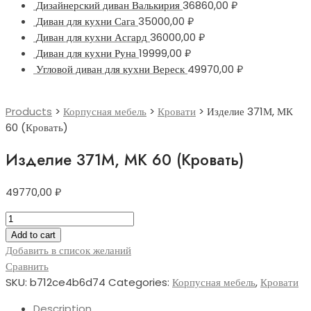
Дизайнерский диван Валькирия
36860,00
₽
Диван для кухни Сага
35000,00
₽
Диван для кухни Асгард
36000,00
₽
Диван для кухни Руна
19999,00
₽
Угловой диван для кухни Вереск
49970,00
₽
Products
>
Корпусная мебель
>
Кровати
>
Изделие 371М, МК
60 (Кровать)
Изделие 371М, МК 60 (Кровать)
49770,00
₽
Изделие
371М,
Add to cart
МК
Добавить в список желаний
60
Сравнить
(Кровать)
SKU:
b712ce4b6d74
Categories:
Корпусная мебель
,
Кровати
quantity
Description