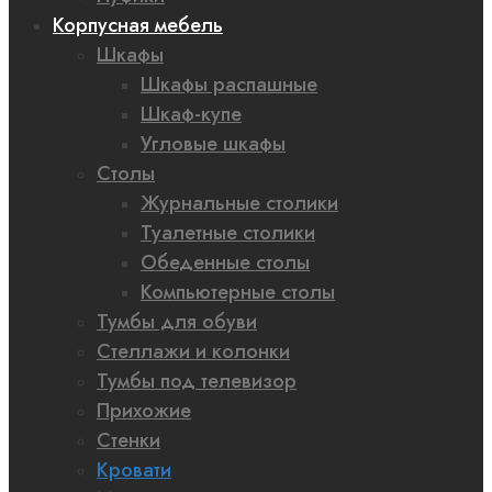
Корпусная мебель
Шкафы
Шкафы распашные
Шкаф-купе
Угловые шкафы
Столы
Журнальные столики
Туалетные столики
Обеденные столы
Компьютерные столы
Тумбы для обуви
Стеллажи и колонки
Тумбы под телевизор
Прихожие
Стенки
Кровати