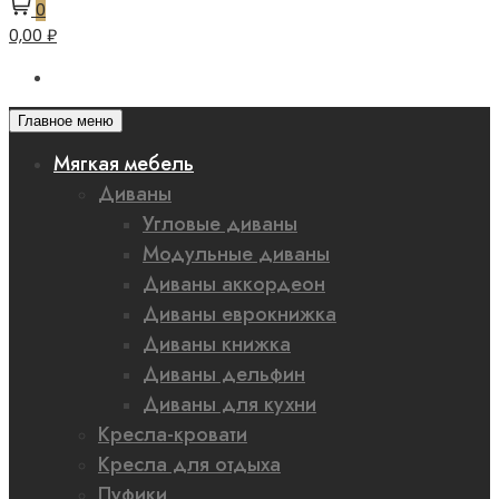
0
0,00 ₽
Главное меню
Мягкая мебель
Диваны
Угловые диваны
Модульные диваны
Диваны аккордеон
Диваны еврокнижка
Диваны книжка
Диваны дельфин
Диваны для кухни
Кресла-кровати
Кресла для отдыха
Пуфики