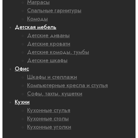
Матрасы
Спальные гарнитуры
Комоды
Детская мебель
Детские диваны
Детские кровати
Детские комоды, тумбы
Детские шкафы
Офис
Шкафы и стеллажи
Компьютерные кресла и стулья
Софы, тахты, кушетки
Кухни
Кухонные стулья
Кухонные столы
Кухонные уголки