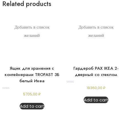
Related products
Добавить в список
Добавить в список
желаний
желаний
Ящик для хранения с
Гардероб PAX IKEA 2-
контейнерами TROFAST 3Б
дверный со стеклом
белый Икеа
Rated
19360,00
₽
0
Rated
5705,00
₽
out
0
of
Add to cart
out
5
of
Add to cart
5