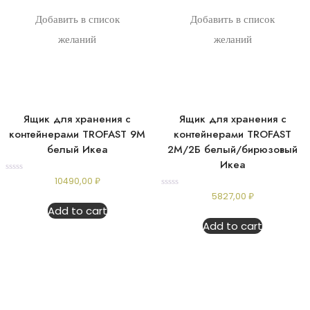
Добавить в список
Добавить в список
желаний
желаний
Ящик для хранения с
Ящик для хранения с
контейнерами TROFAST 9М
контейнерами TROFAST
белый Икеа
2М/2Б белый/бирюзовый
Икеа
Rated
10490,00
₽
0
Rated
5827,00
₽
out
0
of
Add to cart
out
5
of
Add to cart
5