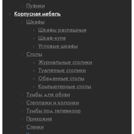
Пуфики
Корпусная мебель
Шкафы
Шкафы распашные
Шкаф-купе
Угловые шкафы
Столы
Журнальные столики
Туалетные столики
Обеденные столы
Компьютерные столы
Тумбы для обуви
Стеллажи и колонки
Тумбы под телевизор
Прихожие
Стенки