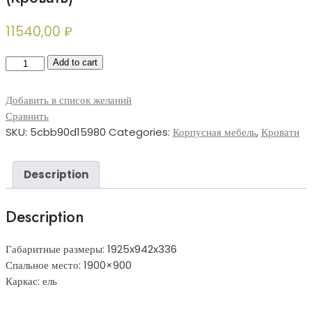
11540,00
₽
Изделие
Add to cart
84.01
+
Добавить в список желаний
C
Сравнить
6,
SKU:
5cbb90d15980
Categories:
Корпусная мебель
,
Кровати
МДК
4.11,
4.12
Description
(Кровать)
quantity
Description
Габаритные размеры: 1925x942x336
Спальное место: 1900×900
Каркас: ель