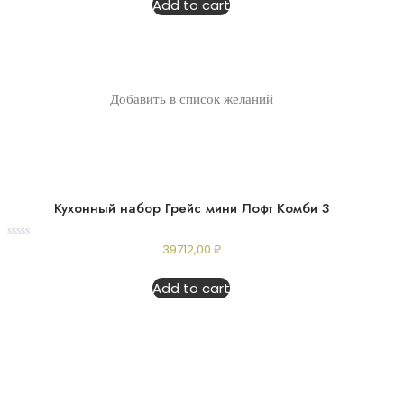
Add to cart
5
Добавить в список желаний
Кухонный набор Грейс мини Лофт Комби 3
Rated
39712,00
₽
0
out
of
Add to cart
5