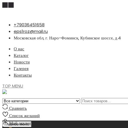
Перейти
+79036451658
к
eps1roz@mail.ru
содержимому
Московская обл, г. Наро-Фоминск, Кубинское шоссе, д.4
О нас
Каталог
Новости
Галерея
Контакты
TOP MENU
Сравнить
Список желаний
Мой аккаунт
Главное меню