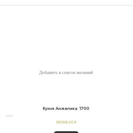
Добавить в список желаний
Кухня Анжелика 1700
Rated
36068,00
₽
0
out
of