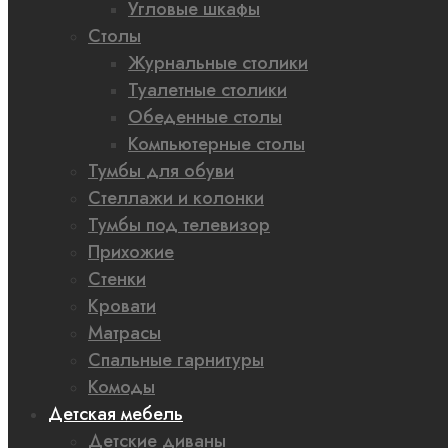
Угловые шкафы
Столы
Журнальные столики
Туалетные столики
Обеденные столы
Компьютерные столы
Тумбы для обуви
Стеллажи и колонки
Тумбы под телевизор
Прихожие
Стенки
Кровати
Матрасы
Спальные гарнитуры
Комоды
Детская мебель
Детские диваны