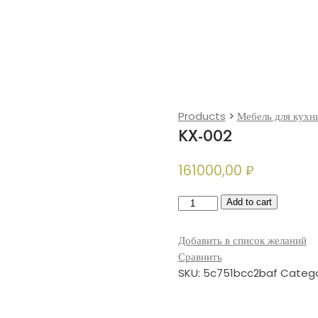
Products
>
Мебель для кухн
КХ-002
161000,00
₽
КХ-002
Add to cart
quantity
Добавить в список желаний
Сравнить
SKU:
5c751bcc2baf
Catego