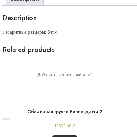
Description
Габаритные размеры: 3 п.м.
Related products
Добавить в список желаний
Обеденная группа Билла-Дасти 2
Rated
12800,00
₽
0
out
of