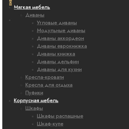
0
Мягкая мебель
0,00 ₽
Диваны
Угловые диваны
Модульные диваны
Диваны аккордеон
Диваны еврокнижка
Диваны книжка
Диваны дельфин
Диваны для кухни
Кресла-кровати
Кресла для отдыха
Пуфики
Корпусная мебель
Шкафы
Шкафы распашные
Шкаф-купе