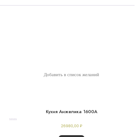
Добавить в список желаний
Кухня Анжелика 1600А
Rated
26980,00
₽
0
out
of