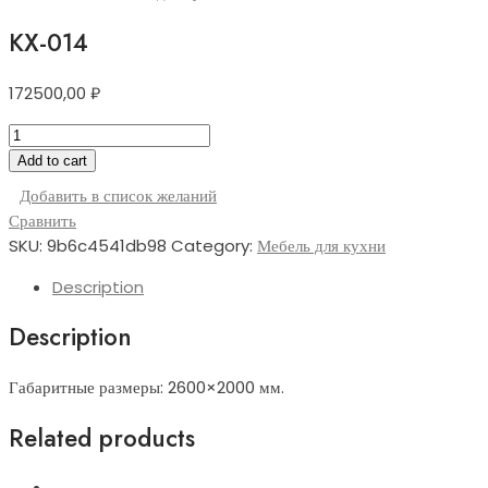
КХ-014
172500,00
₽
КХ-014
quantity
Add to cart
Добавить в список желаний
Сравнить
SKU:
9b6c4541db98
Category:
Мебель для кухни
Description
Description
Габаритные размеры: 2600×2000 мм.
Related products