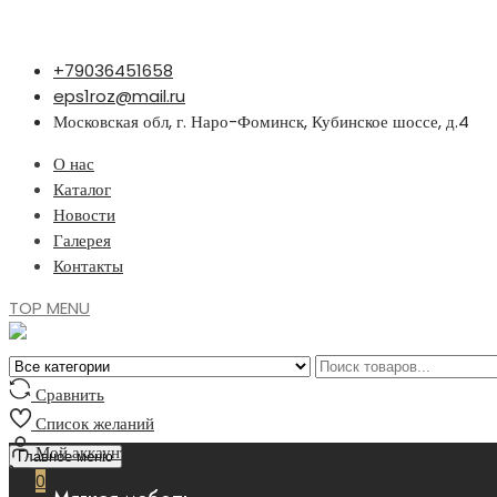
Перейти
+79036451658
к
eps1roz@mail.ru
содержимому
Московская обл, г. Наро-Фоминск, Кубинское шоссе, д.4
О нас
Каталог
Новости
Галерея
Контакты
TOP MENU
Сравнить
Список желаний
Мой аккаунт
Главное меню
0