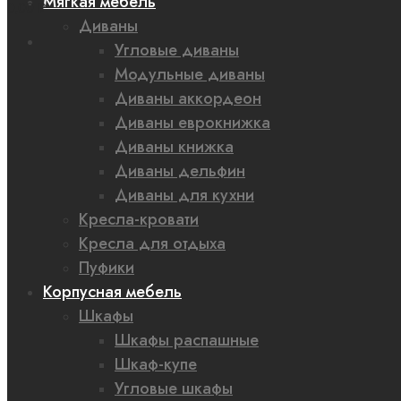
Мягкая мебель
0,00 ₽
Диваны
Угловые диваны
Модульные диваны
Диваны аккордеон
Диваны еврокнижка
Диваны книжка
Диваны дельфин
Диваны для кухни
Кресла-кровати
Кресла для отдыха
Пуфики
Корпусная мебель
Шкафы
Шкафы распашные
Шкаф-купе
Угловые шкафы