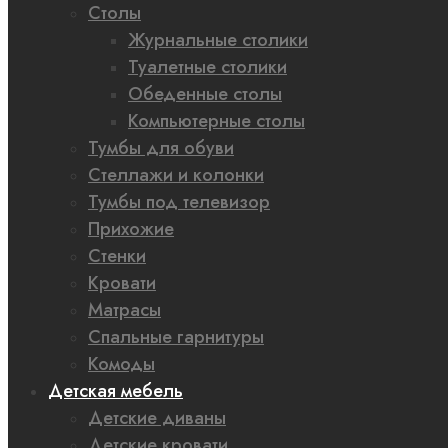
Столы
Журнальные столики
Туалетные столики
Обеденные столы
Компьютерные столы
Тумбы для обуви
Стеллажи и колонки
Тумбы под телевизор
Прихожие
Стенки
Кровати
Матрасы
Спальные гарнитуры
Комоды
Детская мебель
Детские диваны
Детские кровати