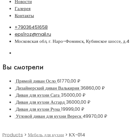
Новости
Галерея
Контакты
+79036451658
eps1roz@mail.ru
Московская обл, г. Наро-Фоминск, Кубинское шоссе, д.4
Вы смотрели
Прямой диван Осло
61770,00
₽
Дизайнерский диван Валькирия
36860,00
₽
Диван для кухни Сага
35000,00
₽
Диван для кухни Асгард
36000,00
₽
Диван для кухни Руна
19999,00
₽
Угловой диван для кухни Вереск
49970,00
₽
Products
>
Мебель для кухни
>
КХ-014