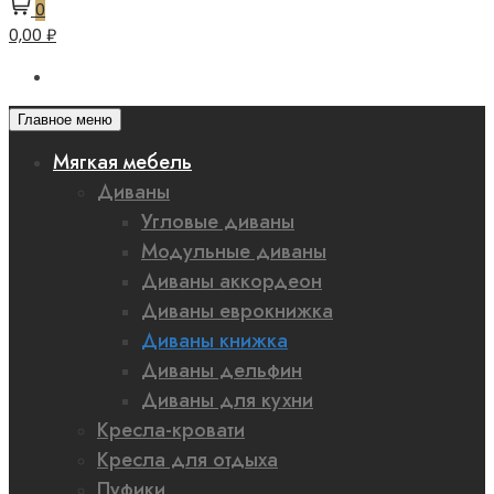
0
0,00 ₽
Главное меню
Мягкая мебель
Диваны
Угловые диваны
Модульные диваны
Диваны аккордеон
Диваны еврокнижка
Диваны книжка
Диваны дельфин
Диваны для кухни
Кресла-кровати
Кресла для отдыха
Пуфики