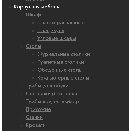
Корпусная мебель
Шкафы
Шкафы распашные
Шкаф-купе
Угловые шкафы
Столы
Журнальные столики
Туалетные столики
Обеденные столы
Компьютерные столы
Тумбы для обуви
Стеллажи и колонки
Тумбы под телевизор
Прихожие
Стенки
Кровати