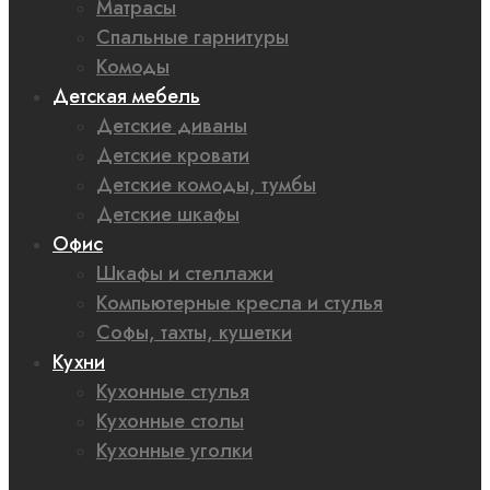
Матрасы
Спальные гарнитуры
Комоды
Детская мебель
Детские диваны
Детские кровати
Детские комоды, тумбы
Детские шкафы
Офис
Шкафы и стеллажи
Компьютерные кресла и стулья
Софы, тахты, кушетки
Кухни
Кухонные стулья
Кухонные столы
Кухонные уголки