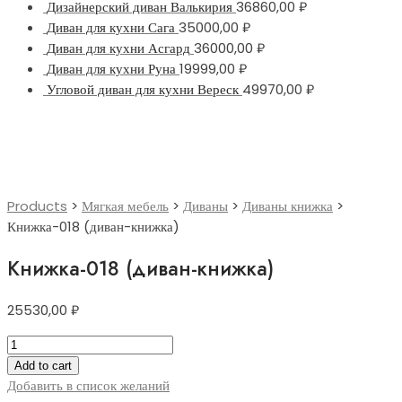
Дизайнерский диван Валькирия
36860,00
₽
Диван для кухни Сага
35000,00
₽
Диван для кухни Асгард
36000,00
₽
Диван для кухни Руна
19999,00
₽
Угловой диван для кухни Вереск
49970,00
₽
Products
>
Мягкая мебель
>
Диваны
>
Диваны книжка
>
Книжка-018 (диван-книжка)
Книжка-018 (диван-книжка)
25530,00
₽
Книжка-018
(диван-
Add to cart
книжка)
Добавить в список желаний