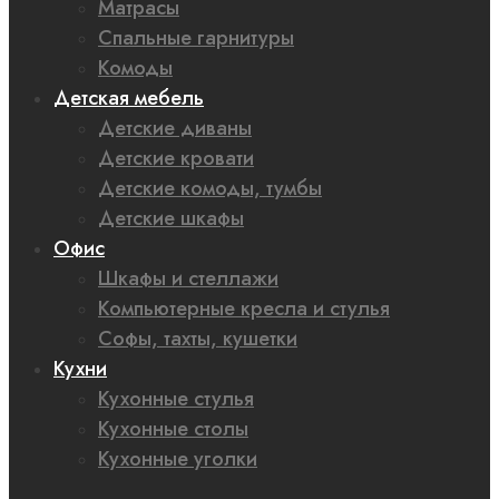
Матрасы
Спальные гарнитуры
Комоды
Детская мебель
Детские диваны
Детские кровати
Детские комоды, тумбы
Детские шкафы
Офис
Шкафы и стеллажи
Компьютерные кресла и стулья
Софы, тахты, кушетки
Кухни
Кухонные стулья
Кухонные столы
Кухонные уголки