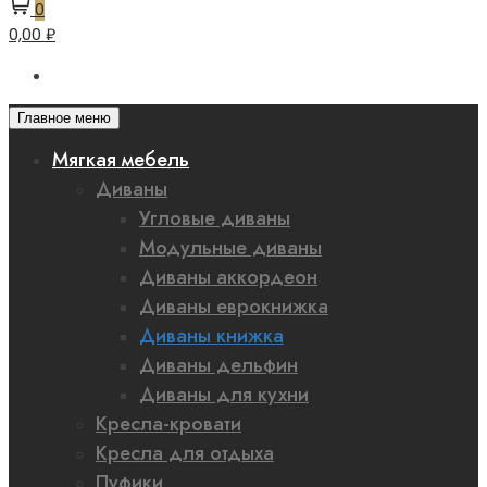
0
0,00 ₽
Главное меню
Мягкая мебель
Диваны
Угловые диваны
Модульные диваны
Диваны аккордеон
Диваны еврокнижка
Диваны книжка
Диваны дельфин
Диваны для кухни
Кресла-кровати
Кресла для отдыха
Пуфики