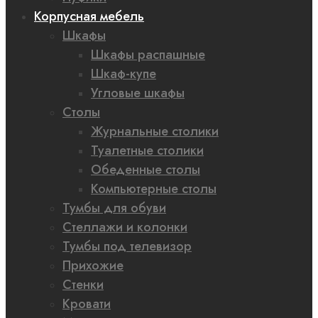
Корпусная мебель
Шкафы
Шкафы распашные
Шкаф-купе
Угловые шкафы
Столы
Журнальные столики
Туалетные столики
Обеденные столы
Компьютерные столы
Тумбы для обуви
Стеллажи и колонки
Тумбы под телевизор
Прихожие
Стенки
Кровати