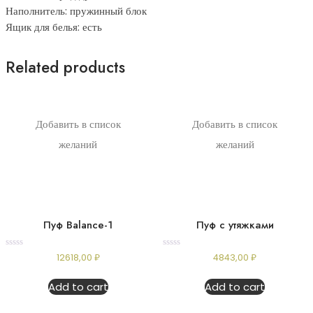
Наполнитель: пружинный блок
Ящик для белья: есть
Related products
Добавить в список
Добавить в список
желаний
желаний
Пуф Balance-1
Пуф с утяжками
Rated
Rated
12618,00
₽
4843,00
₽
0
0
out
out
of
of
Add to cart
Add to cart
5
5