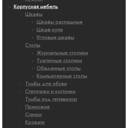
Корпусная мебель
Шкафы
Шкафы распашные
Шкаф-купе
Угловые шкафы
Столы
Журнальные столики
Туалетные столики
Обеденные столы
Компьютерные столы
Тумбы для обуви
Стеллажи и колонки
Тумбы под телевизор
Прихожие
Стенки
Кровати