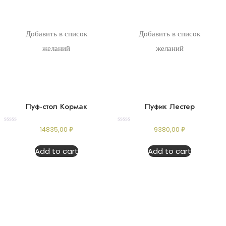
Добавить в список
Добавить в список
желаний
желаний
Пуф-стол Кормак
Пуфик Лестер
Rated
Rated
14835,00
₽
9380,00
₽
0
0
out
out
of
of
Add to cart
Add to cart
5
5