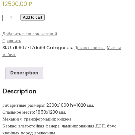
12500,00
₽
Книжка-034
Add to cart
(диван-
книжка)
Добавить в список желаний
quantity
Сравнить
SKU:
d06077f7dc96
Categories:
Диваны книжка
,
Мягкая
мебель
Description
Description
Габаритные размеры: 2300х1000 h=1020 мм.
Спальное место: 1850х1200 мм.
Механизм трансформации: книжка
Каркас: влагостойкая фанера, ламинированная ДСП, брус
хвойных пород древесины