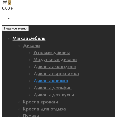
0
0,00 ₽
Главное меню
Мягкая мебель
Диваны
Угловые диваны
Модульные диваны
Диваны аккордеон
Диваны еврокнижка
Диваны книжка
Диваны дельфин
Диваны для кухни
Кресла-кровати
Кресла для отдыха
Пуфики