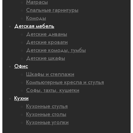
Матрасы
Спальные гарнитуры
Комоды
Детская мебель
Детские диваны
Детские кровати
Детские комоды, тумбы
Детские шкафы
Офис
Шкафы и стеллажи
Компьютерные кресла и стулья
Софы, тахты, кушетки
Кухни
Кухонные стулья
Кухонные столы
Кухонные уголки