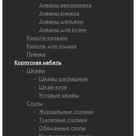
Диваны еврокнижка
Диваны книжка
Диваны дельфин
Диваны для кухни
Кресла-кровати
Кресла для отдыха
Пуфики
Корпусная мебель
Шкафы
Шкафы распашные
Шкаф-купе
Угловые шкафы
Столы
Журнальные столики
Туалетные столики
Обеденные столы