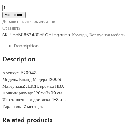
Комод
Мадера
Add to cart
1200.8
Добавить в список желаний
quantity
Сравнить
SKU:
ac58862489cf
Categories:
Комоды
,
Корпусная мебель
Description
Description
Артикул: 520943
Модель: Комод Мадера 1200.8
Материалы: ЛДСП, кромка ПВХ
Полный размер: 120х42х99 см
Изготовление и доставка: 1-3 дня
Гарантия: 12 месяцев
Related products