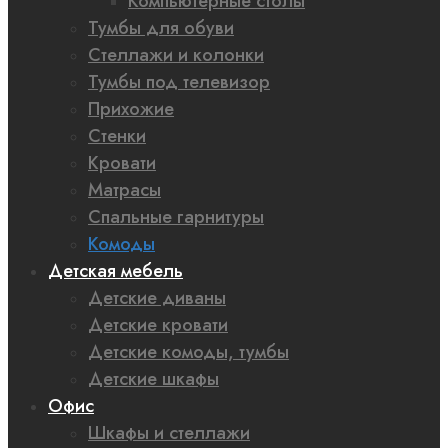
Компьютерные столы
Тумбы для обуви
Стеллажи и колонки
Тумбы под телевизор
Прихожие
Стенки
Кровати
Матрасы
Спальные гарнитуры
Комоды
Детская мебель
Детские диваны
Детские кровати
Детские комоды, тумбы
Детские шкафы
Офис
Шкафы и стеллажи