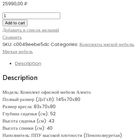
25990,00
₽
Комплект
офисной
Add to cart
мебели
Добавить в список желаний
Алекто
Сравнить
quantity
SKU:
c0049eebe5dc
Categories:
Комплекты мягкой мебели
,
Мягкая мебель
Description
Description
Модель: Комплект офисной мебели Алекто
Полный размер (ДхГхВ): 145х70х80
Размер кресла: 83х70х80
Глубина сиденья (см): 52
Высота сиденья (см): 43
Высота спинки (см): 40
Наполнитель: ППУ высокой плотности (Пенополиуретан)