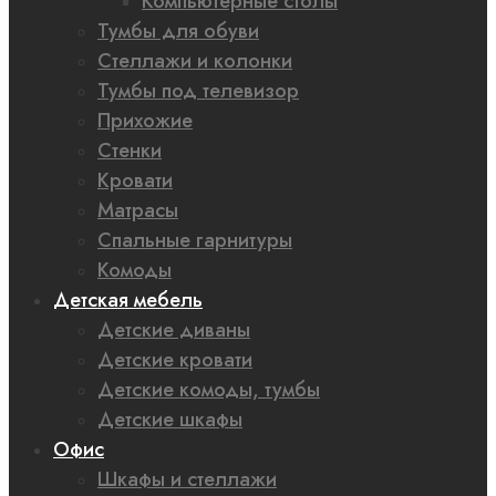
Компьютерные столы
Тумбы для обуви
Стеллажи и колонки
Тумбы под телевизор
Прихожие
Стенки
Кровати
Матрасы
Спальные гарнитуры
Комоды
Детская мебель
Детские диваны
Детские кровати
Детские комоды, тумбы
Детские шкафы
Офис
Шкафы и стеллажи