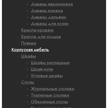
Диваны еврокнижка
Диваны книжка
Диваны дельфин
Диваны для кухни
Кресла-кровати
Кресла для отдыха
Пуфики
Корпусная мебель
Шкафы
Шкафы распашные
Шкаф-купе
Угловые шкафы
Столы
Журнальные столики
Туалетные столики
Обеденные столы