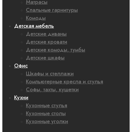
Матрасы
Спальные гарнитуры
Комоды
Детская мебель
Детские диваны
Детские кровати
Детские комоды, тумбы
Детские шкафы
Офис
Шкафы и стеллажи
Компьютерные кресла и стулья
Софы, тахты, кушетки
Кухни
Кухонные стулья
Кухонные столы
Кухонные уголки