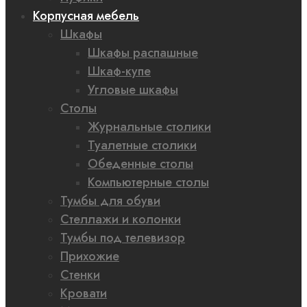
Корпусная мебель
Шкафы
Шкафы распашные
Шкаф-купе
Угловые шкафы
Столы
Журнальные столики
Туалетные столики
Обеденные столы
Компьютерные столы
Тумбы для обуви
Стеллажи и колонки
Тумбы под телевизор
Прихожие
Стенки
Кровати