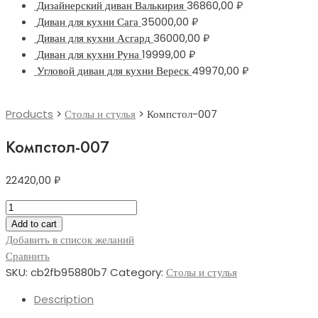
Дизайнерский диван Валькирия
36860,00
₽
Диван для кухни Сага
35000,00
₽
Диван для кухни Асгард
36000,00
₽
Диван для кухни Руна
19999,00
₽
Угловой диван для кухни Вереск
49970,00
₽
Products
>
Столы и стулья
>
Компстол-007
Компстол-007
22420,00
₽
Компстол-007
quantity
Add to cart
Добавить в список желаний
Сравнить
SKU:
cb2fb95880b7
Category:
Столы и стулья
Description