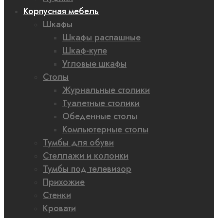
Корпусная мебель
Шкафы
Шкафы распашные
Шкаф-купе
Угловые шкафы
Столы
Журнальные столики
Туалетные столики
Обеденные столы
Компьютерные столы
Тумбы для обуви
Стеллажи и колонки
Тумбы под телевизор
Прихожие
Стенки
Кровати