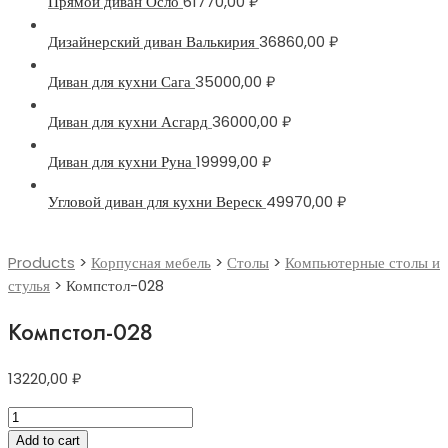
Прямой диван Осло
61770,00
₽
Дизайнерский диван Валькирия
36860,00
₽
Диван для кухни Сага
35000,00
₽
Диван для кухни Асгард
36000,00
₽
Диван для кухни Руна
19999,00
₽
Угловой диван для кухни Вереск
49970,00
₽
Products
>
Корпусная мебель
>
Столы
>
Компьютерные столы и
стулья
>
Компстол-028
Компстол-028
13220,00
₽
Компстол-028
quantity
Add to cart