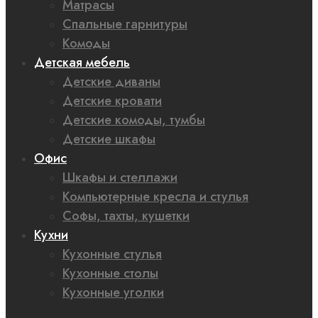
Матрасы
Спальные гарнитуры
Комоды
Детская мебель
Детские диваны
Детские кровати
Детские комоды, тумбы
Детские шкафы
Офис
Шкафы и стеллажи
Компьютерные кресла и стулья
Софы, тахты, кушетки
Кухни
Кухонные стулья
Кухонные столы
Кухонные уголки