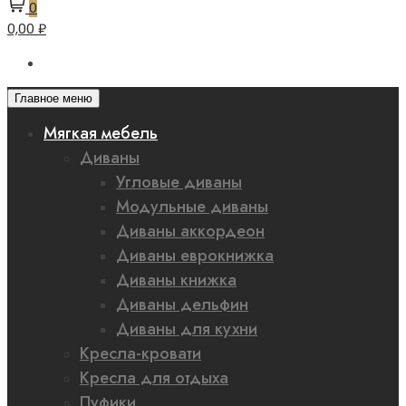
0
0,00 ₽
Главное меню
Мягкая мебель
Диваны
Угловые диваны
Модульные диваны
Диваны аккордеон
Диваны еврокнижка
Диваны книжка
Диваны дельфин
Диваны для кухни
Кресла-кровати
Кресла для отдыха
Пуфики