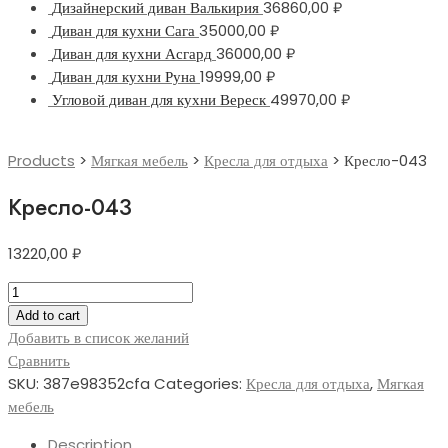
Дизайнерский диван Валькирия
36860,00
₽
Диван для кухни Сага
35000,00
₽
Диван для кухни Асгард
36000,00
₽
Диван для кухни Руна
19999,00
₽
Угловой диван для кухни Вереск
49970,00
₽
Products
>
Мягкая мебель
>
Кресла для отдыха
>
Кресло-043
Кресло-043
13220,00
₽
Кресло-043
quantity
Add to cart
Добавить в список желаний
Сравнить
SKU:
387e98352cfa
Categories:
Кресла для отдыха
,
Мягкая
мебель
Description