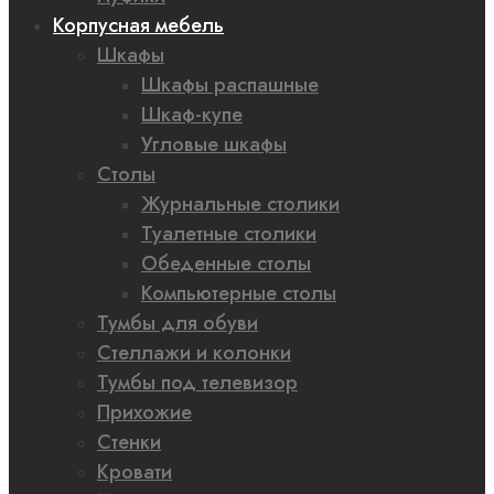
Корпусная мебель
Шкафы
Шкафы распашные
Шкаф-купе
Угловые шкафы
Столы
Журнальные столики
Туалетные столики
Обеденные столы
Компьютерные столы
Тумбы для обуви
Стеллажи и колонки
Тумбы под телевизор
Прихожие
Стенки
Кровати