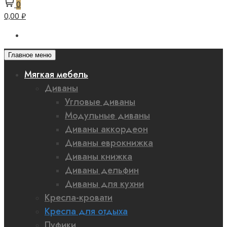
0
0,00 ₽
Главное меню
Мягкая мебель
Диваны
Угловые диваны
Модульные диваны
Диваны аккордеон
Диваны еврокнижка
Диваны книжка
Диваны дельфин
Диваны для кухни
Кресла-кровати
Кресла для отдыха
Пуфики