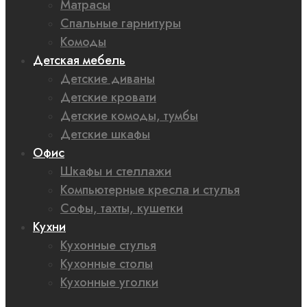
Матрасы
Спальные гарнитуры
Комоды
Детская мебель
Детские диваны
Детские кровати
Детские комоды, тумбы
Детские шкафы
Офис
Шкафы и стеллажи
Компьютерные кресла и стулья
Софы, тахты, кушетки
Кухни
Кухонные стулья
Кухонные столы
Кухонные уголки