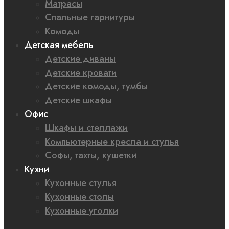
Матрасы
Спальные гарнитуры
Комоды
Детская мебель
Детские диваны
Детские кровати
Детские комоды, тумбы
Детские шкафы
Офис
Шкафы и стеллажи
Компьютерные кресла и стулья
Софы, тахты, кушетки
Кухни
Кухонные стулья
Кухонные столы
Кухонные уголки