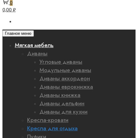
0
0,00 ₽
Главное меню
Мягкая мебель
Диваны
Угловые диваны
Модульные диваны
Диваны аккордеон
Диваны еврокнижка
Диваны книжка
Диваны дельфин
Диваны для кухни
Кресла-кровати
Кресла для отдыха
Пуфики