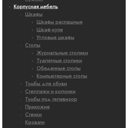
Корпусная мебель
Шкафы
Шкафы распашные
Шкаф-купе
Угловые шкафы
Столы
Журнальные столики
Туалетные столики
Обеденные столы
Компьютерные столы
Тумбы для обуви
Стеллажи и колонки
Тумбы под телевизор
Прихожие
Стенки
Кровати