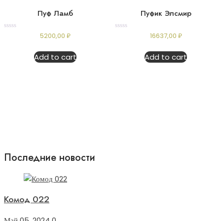
Пуф Ламб
Пуфик Элсмир
Rated
Rated
5200,00
₽
16637,00
₽
0
0
out
out
of
of
Add to cart
Add to cart
5
5
Последние новости
Комод 022
Май 05, 2024
0