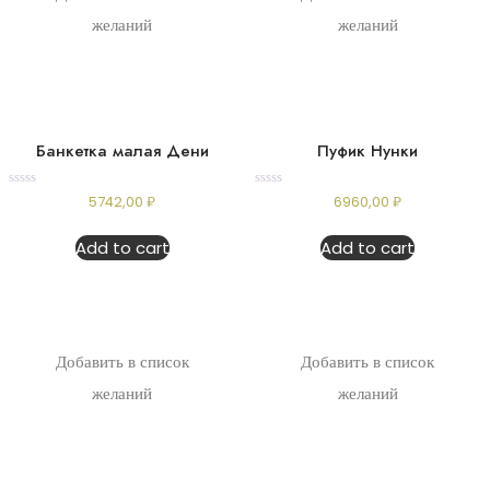
желаний
желаний
Банкетка малая Дени
Пуфик Нунки
Rated
Rated
5742,00
₽
6960,00
₽
0
0
out
out
of
of
Add to cart
Add to cart
5
5
Добавить в список
Добавить в список
желаний
желаний