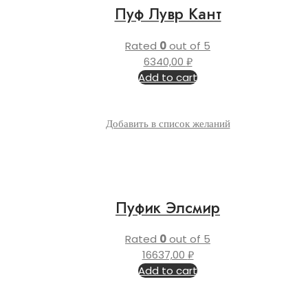
Пуф Лувр Кант
Rated
0
out of 5
6340,00
₽
Add to cart
Добавить в список желаний
Пуфик Элсмир
Rated
0
out of 5
16637,00
₽
Add to cart