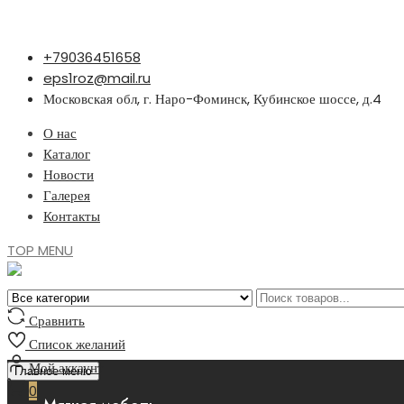
Перейти
+79036451658
к
eps1roz@mail.ru
содержимому
Московская обл, г. Наро-Фоминск, Кубинское шоссе, д.4
О нас
Каталог
Новости
Галерея
Контакты
TOP MENU
Сравнить
Список желаний
Мой аккаунт
Главное меню
0