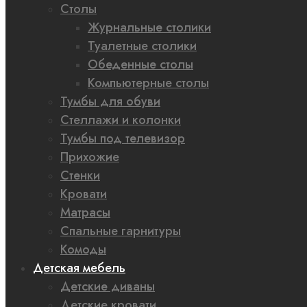
Столы
Журнальные столики
Туалетные столики
Обеденные столы
Компьютерные столы
Тумбы для обуви
Стеллажи и колонки
Тумбы под телевизор
Прихожие
Стенки
Кровати
Матрасы
Спальные гарнитуры
Комоды
Детская мебель
Детские диваны
Детские кровати