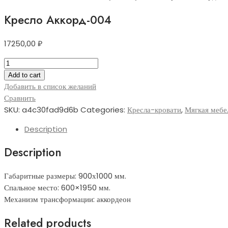
Кресло Аккорд-004
17250,00
₽
Кресло
Аккорд-004
Add to cart
quantity
Добавить в список желаний
Сравнить
SKU:
a4c30fad9d6b
Categories:
Кресла-кровати
,
Мягкая мебе
Description
Description
Габаритные размеры: 900х1000 мм.
Спальное место: 600×1950 мм.
Механизм трансформации: аккордеон
Related products