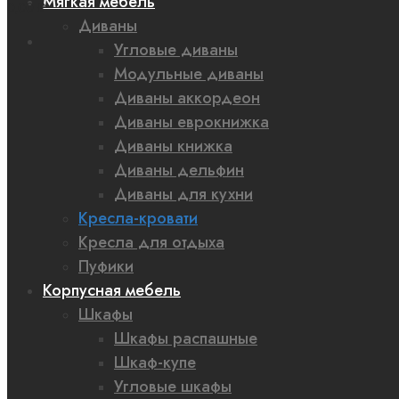
Мягкая мебель
0,00 ₽
Диваны
Угловые диваны
Модульные диваны
Диваны аккордеон
Диваны еврокнижка
Диваны книжка
Диваны дельфин
Диваны для кухни
Кресла-кровати
Кресла для отдыха
Пуфики
Корпусная мебель
Шкафы
Шкафы распашные
Шкаф-купе
Угловые шкафы