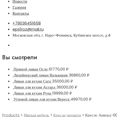
Новости
Галерея
Контакты
+79036451658
eps1roz@mail.ru
Московская обл, г. Наро-Фоминск, Кубинское шоссе, д.4
Вы смотрели
Прямой диван Осло
61770,00
₽
Дизайнерский диван Валькирия
36860,00
₽
Диван для кухни Сага
35000,00
₽
Диван для кухни Асгард
36000,00
₽
Диван для кухни Руна
19999,00
₽
Угловой диван для кухни Вереск
49970,00
₽
Products
>
Мягкая мебель
>
Кресла-кровати
>
Кресло Аккорд-0