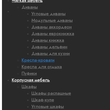
Мягкая мебель
0,00 ₽
Диваны
Угловые диваны
Модульные диваны
Диваны аккордеон
Диваны еврокнижка
Диваны книжка
Диваны дельфин
Диваны для кухни
Кресла-кровати
Кресла для отдыха
Пуфики
Корпусная мебель
Шкафы
Шкафы распашные
Шкаф-купе
Угловые шкафы