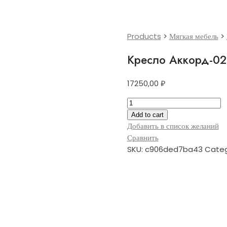
Products
>
Мягкая мебель
>
Кресло Аккорд-0
17250,00
₽
Кресло
Аккорд-026
Add to cart
quantity
Добавить в список желаний
Сравнить
SKU:
c906ded7ba43
Categ