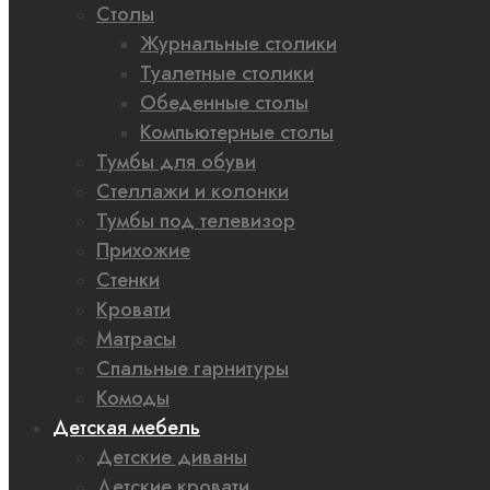
Столы
Журнальные столики
Туалетные столики
Обеденные столы
Компьютерные столы
Тумбы для обуви
Стеллажи и колонки
Тумбы под телевизор
Прихожие
Стенки
Кровати
Матрасы
Спальные гарнитуры
Комоды
Детская мебель
Детские диваны
Детские кровати