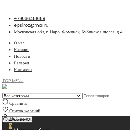
Перейти
+79036451658
к
eps1roz@mail.ru
содержимому
Московская обл, г. Наро-Фоминск, Кубинское шоссе, д.4
О нас
Каталог
Новости
Галерея
Контакты
TOP MENU
Сравнить
Список желаний
Мой аккаунт
Главное меню
0