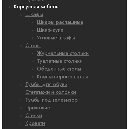
Корпусная мебель
Шкафы
Шкафы распашные
Шкаф-купе
Угловые шкафы
Столы
Журнальные столики
Туалетные столики
Обеденные столы
Компьютерные столы
Тумбы для обуви
Стеллажи и колонки
Тумбы под телевизор
Прихожие
Стенки
Кровати