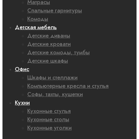
Матрасы
Спальные гарнитуры
Комоды
Детская мебель
Детские диваны
Детские кровати
Детские комоды, тумбы
Детские шкафы
Офис
Шкафы и стеллажи
Компьютерные кресла и стулья
Софы, тахты, кушетки
Кухни
Кухонные стулья
Кухонные столы
Кухонные уголки