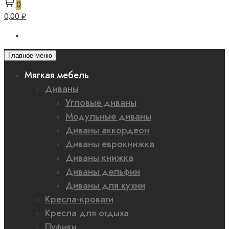
0
0,00 ₽
Главное меню
Мягкая мебель
Диваны
Угловые диваны
Модульные диваны
Диваны аккордеон
Диваны еврокнижка
Диваны книжка
Диваны дельфин
Диваны для кухни
Кресла-кровати
Кресла для отдыха
Пуфики