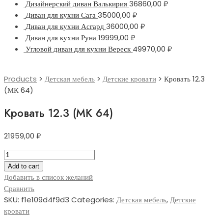
Дизайнерский диван Валькирия
36860,00
₽
Диван для кухни Сага
35000,00
₽
Диван для кухни Асгард
36000,00
₽
Диван для кухни Руна
19999,00
₽
Угловой диван для кухни Вереск
49970,00
₽
Products
>
Детская мебель
>
Детские кровати
>
Кровать 12.3
(МК 64)
Кровать 12.3 (МК 64)
21959,00
₽
Кровать
12.3
Add to cart
(МК
Добавить в список желаний
64)
Сравнить
quantity
SKU:
f1e109d4f9d3
Categories:
Детская мебель
,
Детские
кровати