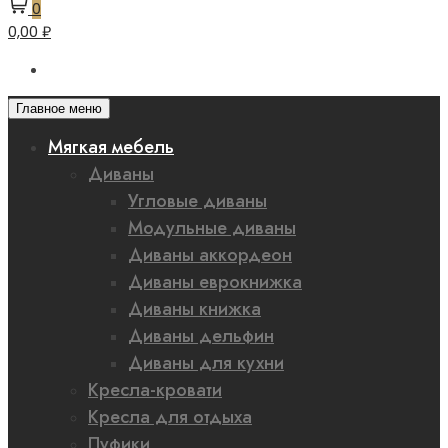
0
0,00 ₽
Главное меню
Мягкая мебель
Диваны
Угловые диваны
Модульные диваны
Диваны аккордеон
Диваны еврокнижка
Диваны книжка
Диваны дельфин
Диваны для кухни
Кресла-кровати
Кресла для отдыха
Пуфики