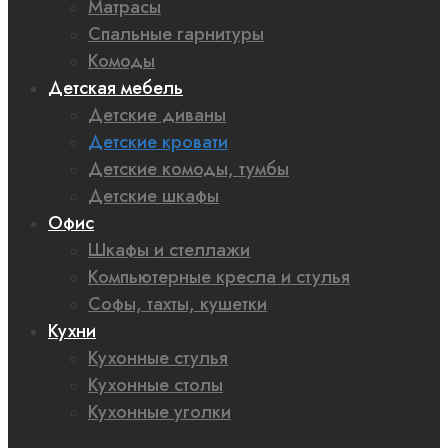
Матрасы
Спальные гарнитуры
Комоды
Детская мебель
Детские диваны
Детские кровати
Детские комоды, тумбы
Детские шкафы
Офис
Шкафы и стеллажи
Компьютерные кресла и стулья
Софы, тахты, кушетки
Кухни
Кухонные стулья
Кухонные столы
Кухонные уголки