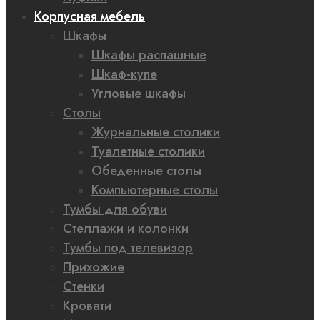
Корпусная мебель
Шкафы
Шкафы распашные
Шкаф-купе
Угловые шкафы
Столы
Журнальные столики
Туалетные столики
Обеденные столы
Компьютерные столы
Тумбы для обуви
Стеллажи и колонки
Тумбы под телевизор
Прихожие
Стенки
Кровати