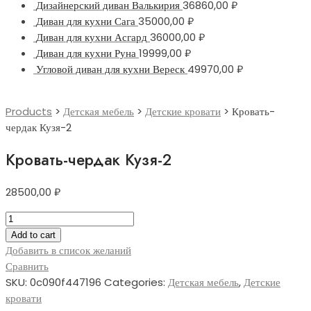
Дизайнерский диван Валькирия
36860,00
₽
Диван для кухни Сага
35000,00
₽
Диван для кухни Асгард
36000,00
₽
Диван для кухни Руна
19999,00
₽
Угловой диван для кухни Вереск
49970,00
₽
Products
>
Детская мебель
>
Детские кровати
>
Кровать-
чердак Кузя-2
Кровать-чердак Кузя-2
28500,00
₽
Кровать-
чердак
Add to cart
Кузя-2
Добавить в список желаний
quantity
Сравнить
SKU:
0c090f447196
Categories:
Детская мебель
,
Детские
кровати