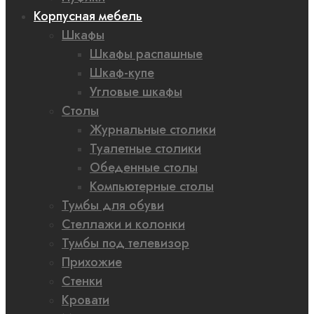
Корпусная мебель
Шкафы
Шкафы распашные
Шкаф-купе
Угловые шкафы
Столы
Журнальные столики
Туалетные столики
Обеденные столы
Компьютерные столы
Тумбы для обуви
Стеллажи и колонки
Тумбы под телевизор
Прихожие
Стенки
Кровати