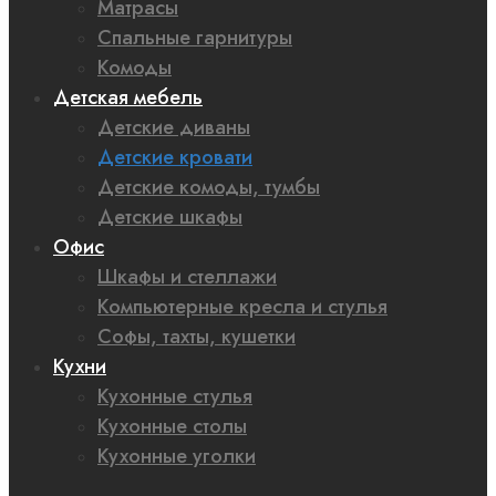
Матрасы
Спальные гарнитуры
Комоды
Детская мебель
Детские диваны
Детские кровати
Детские комоды, тумбы
Детские шкафы
Офис
Шкафы и стеллажи
Компьютерные кресла и стулья
Софы, тахты, кушетки
Кухни
Кухонные стулья
Кухонные столы
Кухонные уголки