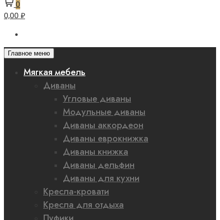
0
0,00 ₽
Главное меню
Мягкая мебель
Диваны
Угловые диваны
Модульные диваны
Диваны аккордеон
Диваны еврокнижка
Диваны книжка
Диваны дельфин
Диваны для кухни
Кресла-кровати
Кресла для отдыха
Пуфики