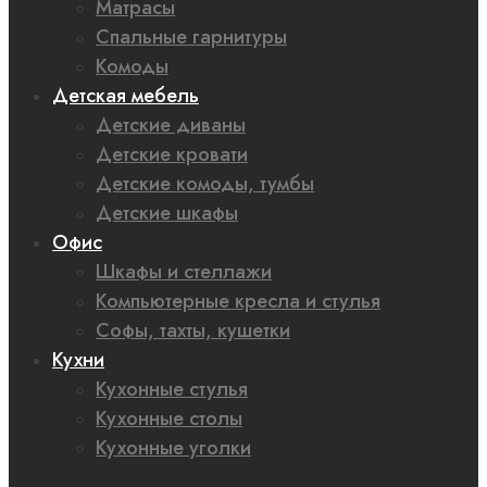
Матрасы
Спальные гарнитуры
Комоды
Детская мебель
Детские диваны
Детские кровати
Детские комоды, тумбы
Детские шкафы
Офис
Шкафы и стеллажи
Компьютерные кресла и стулья
Софы, тахты, кушетки
Кухни
Кухонные стулья
Кухонные столы
Кухонные уголки