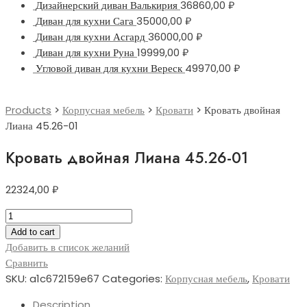
Дизайнерский диван Валькирия
36860,00
₽
Диван для кухни Сага
35000,00
₽
Диван для кухни Асгард
36000,00
₽
Диван для кухни Руна
19999,00
₽
Угловой диван для кухни Вереск
49970,00
₽
Products
>
Корпусная мебель
>
Кровати
>
Кровать двойная
Лиана 45.26-01
Кровать двойная Лиана 45.26-01
22324,00
₽
Кровать
двойная
Add to cart
Лиана
Добавить в список желаний
45.26-
Сравнить
01
SKU:
a1c672159e67
Categories:
Корпусная мебель
,
Кровати
quantity
Description