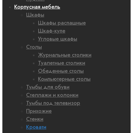
Корпусная мебель
Шкафы
Шкафы распашные
Шкаф-купе
Угловые шкафы
Столы
Журнальные столики
Туалетные столики
Обеденные столы
Компьютерные столы
Тумбы для обуви
Стеллажи и колонки
Тумбы под телевизор
Прихожие
Стенки
Кровати