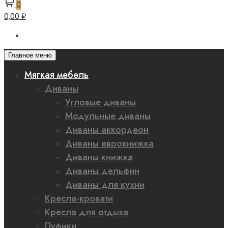
0
0,00 ₽
Главное меню
Мягкая мебель
Диваны
Угловые диваны
Модульные диваны
Диваны аккордеон
Диваны еврокнижка
Диваны книжка
Диваны дельфин
Диваны для кухни
Кресла-кровати
Кресла для отдыха
Пуфики