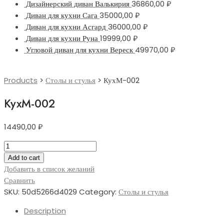
Дизайнерский диван Валькирия
36860,00
₽
Диван для кухни Сага
35000,00
₽
Диван для кухни Асгард
36000,00
₽
Диван для кухни Руна
19999,00
₽
Угловой диван для кухни Вереск
49970,00
₽
Products
>
Столы и стулья
>
КухМ-002
КухМ-002
14490,00
₽
КухМ-002
quantity
Add to cart
Добавить в список желаний
Сравнить
SKU:
50d5266d4029
Category:
Столы и стулья
Description