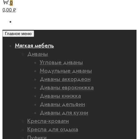
0
0,00 ₽
Главное меню
Мягкая мебель
Диваны
Угловые диваны
Модульные диваны
Диваны аккордеон
Диваны еврокнижка
Диваны книжка
Диваны дельфин
Диваны для кухни
Кресла-кровати
Кресла для отдыха
Пуфики