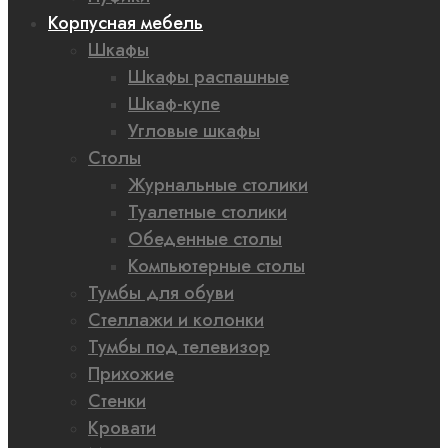
Корпусная мебель
Шкафы
Шкафы распашные
Шкаф-купе
Угловые шкафы
Столы
Журнальные столики
Туалетные столики
Обеденные столы
Компьютерные столы
Тумбы для обуви
Стеллажи и колонки
Тумбы под телевизор
Прихожие
Стенки
Кровати