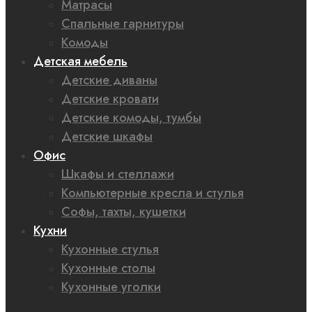
Матрасы
Спальные гарнитуры
Комоды
Детская мебель
Детские диваны
Детские кровати
Детские комоды, тумбы
Детские шкафы
Офис
Шкафы и стеллажи
Компьютерные кресла и стулья
Софы, тахты, кушетки
Кухни
Кухонные стулья
Кухонные столы
Кухонные уголки