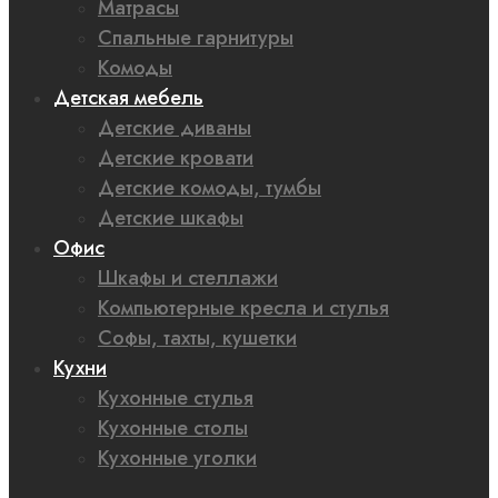
Матрасы
Спальные гарнитуры
Комоды
Детская мебель
Детские диваны
Детские кровати
Детские комоды, тумбы
Детские шкафы
Офис
Шкафы и стеллажи
Компьютерные кресла и стулья
Софы, тахты, кушетки
Кухни
Кухонные стулья
Кухонные столы
Кухонные уголки