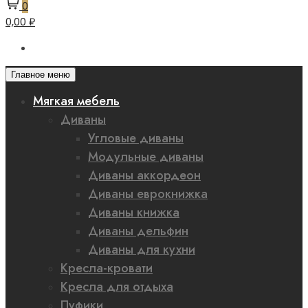
0
0,00 ₽
Главное меню
Мягкая мебель
Диваны
Угловые диваны
Модульные диваны
Диваны аккордеон
Диваны еврокнижка
Диваны книжка
Диваны дельфин
Диваны для кухни
Кресла-кровати
Кресла для отдыха
Пуфики