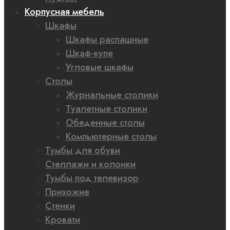
Корпусная мебель
Шкафы
Шкафы распашные
Шкаф-купе
Угловые шкафы
Столы
Журнальные столики
Туалетные столики
Обеденные столы
Компьютерные столы
Тумбы для обуви
Стеллажи и колонки
Тумбы под телевизор
Прихожие
Стенки
Кровати