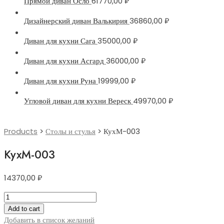
Прямой диван Осло
61770,00
₽
Дизайнерский диван Валькирия
36860,00
₽
Диван для кухни Сага
35000,00
₽
Диван для кухни Асгард
36000,00
₽
Диван для кухни Руна
19999,00
₽
Угловой диван для кухни Вереск
49970,00
₽
Products
>
Столы и стулья
>
КухМ-003
КухМ-003
14370,00
₽
КухМ-003
quantity
Add to cart
Добавить в список желаний