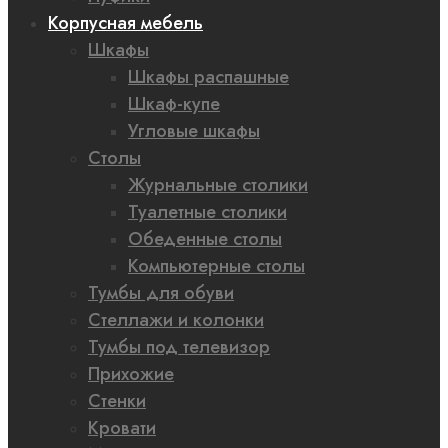
Корпусная мебель
Шкафы
Шкафы распашные
Шкаф-купе
Угловые шкафы
Столы
Журнальные столики
Туалетные столики
Обеденные столы
Компьютерные столы
Тумбы для обуви
Стеллажи и колонки
Тумбы под телевизор
Прихожие
Стенки
Кровати