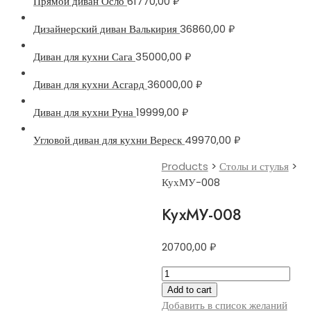
Прямой диван Осло
61770,00
₽
Дизайнерский диван Валькирия
36860,00
₽
Диван для кухни Сага
35000,00
₽
Диван для кухни Асгард
36000,00
₽
Диван для кухни Руна
19999,00
₽
Угловой диван для кухни Вереск
49970,00
₽
Products
>
Столы и стулья
>
КухМУ-008
КухМУ-008
20700,00
₽
КухМУ-008
quantity
Add to cart
Добавить в список желаний