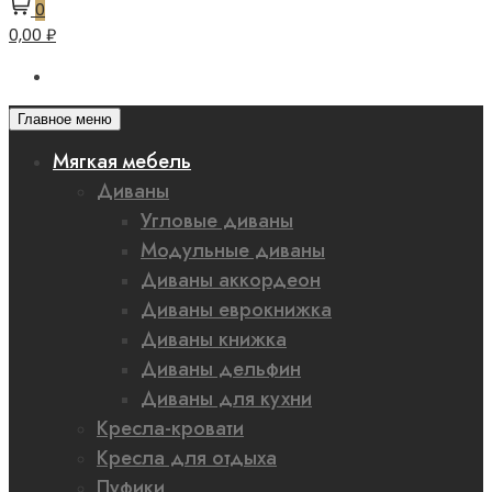
0
0,00 ₽
Главное меню
Мягкая мебель
Диваны
Угловые диваны
Модульные диваны
Диваны аккордеон
Диваны еврокнижка
Диваны книжка
Диваны дельфин
Диваны для кухни
Кресла-кровати
Кресла для отдыха
Пуфики