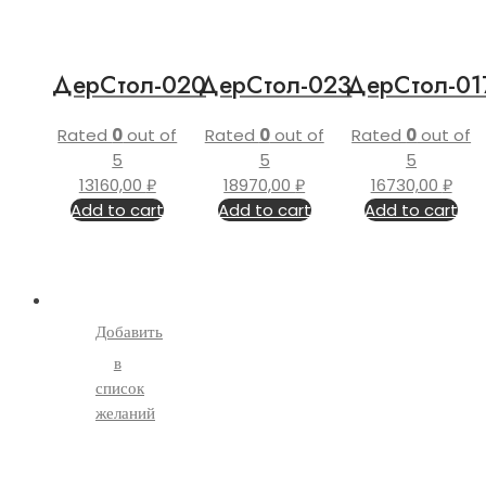
ДерСтол-020
ДерСтол-023
ДерСтол-01
Rated
0
out of
Rated
0
out of
Rated
0
out of
5
5
5
13160,00
₽
18970,00
₽
16730,00
₽
Add to cart
Add to cart
Add to cart
Добавить
в
список
желаний