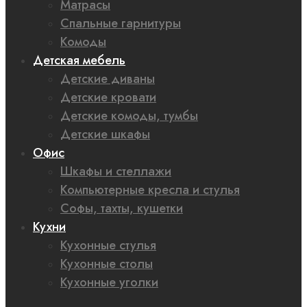
Матрасы
Спальные гарнитуры
Комоды
Детская мебель
Детские диваны
Детские кровати
Детские комоды, тумбы
Детские шкафы
Офис
Шкафы и стеллажи
Компьютерные кресла и стулья
Софы, тахты, кушетки
Кухни
Кухонные стулья
Кухонные столы
Кухонные уголки