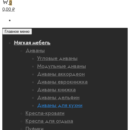
0
0,00 ₽
Главное меню
Мягкая мебель
Диваны
Угловые диваны
Модульные диваны
Диваны аккордеон
Диваны еврокнижка
Диваны книжка
Диваны дельфин
Диваны для кухни
Кресла-кровати
Кресла для отдыха
Пуфики