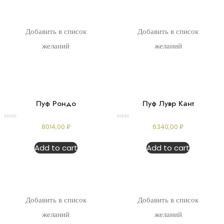
Добавить в список
Добавить в список
желаний
желаний
Пуф Рондо
Пуф Лувр Кант
Rated
Rated
8014,00
₽
6340,00
₽
0
0
out
out
of
of
Add to cart
Add to cart
5
5
Добавить в список
Добавить в список
желаний
желаний