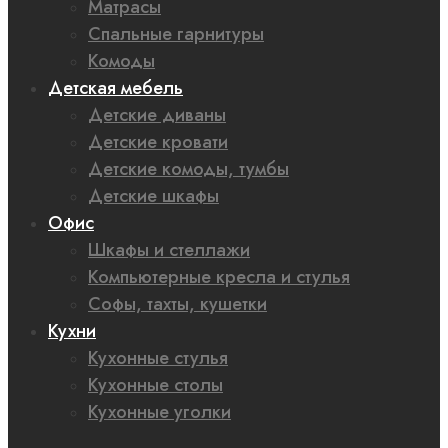
Матрасы
Спальные гарнитуры
Комоды
Детская мебель
Детские диваны
Детские кровати
Детские комоды, тумбы
Детские шкафы
Офис
Шкафы и стеллажи
Компьютерные кресла и стулья
Софы, тахты, кушетки
Кухни
Кухонные стулья
Кухонные столы
Кухонные уголки