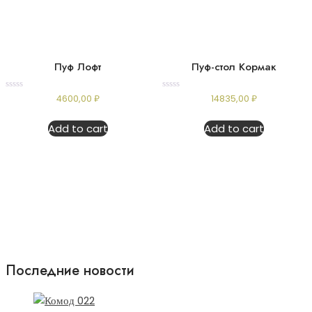
Пуф Лофт
Пуф-стол Кормак
Rated
Rated
4600,00
₽
14835,00
₽
0
0
out
out
of
of
Add to cart
Add to cart
5
5
Последние новости