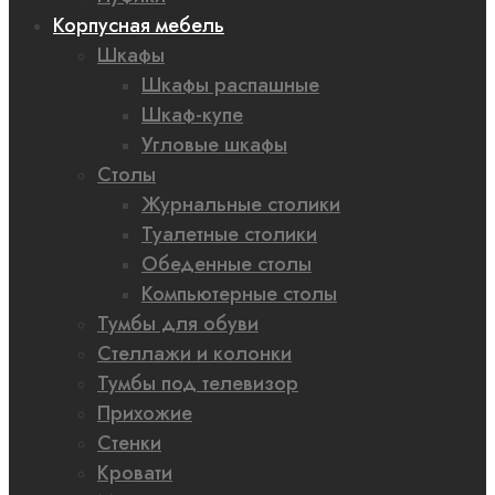
Корпусная мебель
Шкафы
Шкафы распашные
Шкаф-купе
Угловые шкафы
Столы
Журнальные столики
Туалетные столики
Обеденные столы
Компьютерные столы
Тумбы для обуви
Стеллажи и колонки
Тумбы под телевизор
Прихожие
Стенки
Кровати