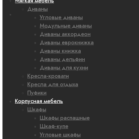
Мягкая мебель
0,00 ₽
Диваны
Угловые диваны
Модульные диваны
Диваны аккордеон
Диваны еврокнижка
Диваны книжка
Диваны дельфин
Диваны для кухни
Кресла-кровати
Кресла для отдыха
Пуфики
Корпусная мебель
Шкафы
Шкафы распашные
Шкаф-купе
Угловые шкафы