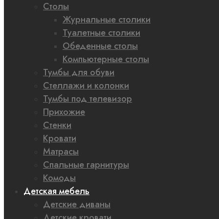
Столы
Журнальные столики
Туалетные столики
Обеденные столы
Компьютерные столы
Тумбы для обуви
Стеллажи и колонки
Тумбы под телевизор
Прихожие
Стенки
Кровати
Матрасы
Спальные гарнитуры
Комоды
Детская мебель
Детские диваны
Детские кровати