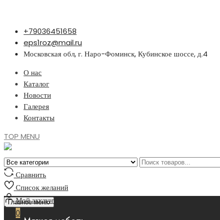
Перейти
+79036451658
к
eps1roz@mail.ru
содержимому
Московская обл, г. Наро-Фоминск, Кубинское шоссе, д.4
О нас
Каталог
Новости
Галерея
Контакты
TOP MENU
Сравнить
Список желаний
Мой аккаунт
Главное меню
0