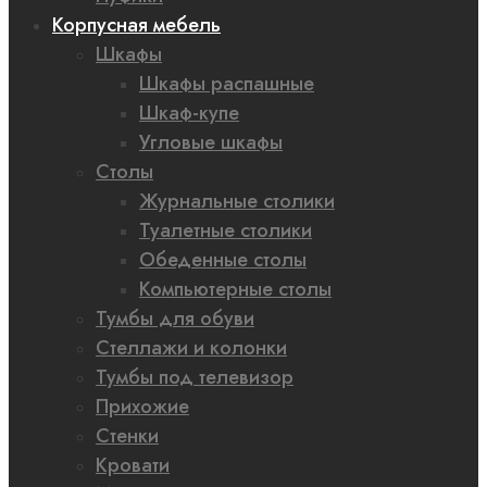
Корпусная мебель
Шкафы
Шкафы распашные
Шкаф-купе
Угловые шкафы
Столы
Журнальные столики
Туалетные столики
Обеденные столы
Компьютерные столы
Тумбы для обуви
Стеллажи и колонки
Тумбы под телевизор
Прихожие
Стенки
Кровати