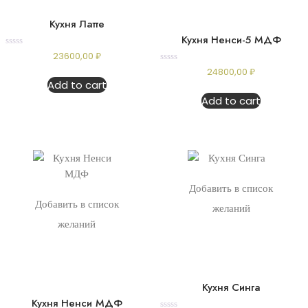
Кухня Латте
Кухня Ненси-5 МДФ
Rated
23600,00
₽
0
Rated
24800,00
₽
out
0
of
Add to cart
out
5
of
Add to cart
5
Добавить в список
Добавить в список
желаний
желаний
Кухня Синга
Кухня Ненси МДФ