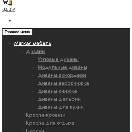
0
0,00 ₽
Главное меню
Мягкая мебель
Диваны
Угловые диваны
Модульные диваны
Диваны аккордеон
Диваны еврокнижка
Диваны книжка
Диваны дельфин
Диваны для кухни
Кресла-кровати
Кресла для отдыха
Пуфики