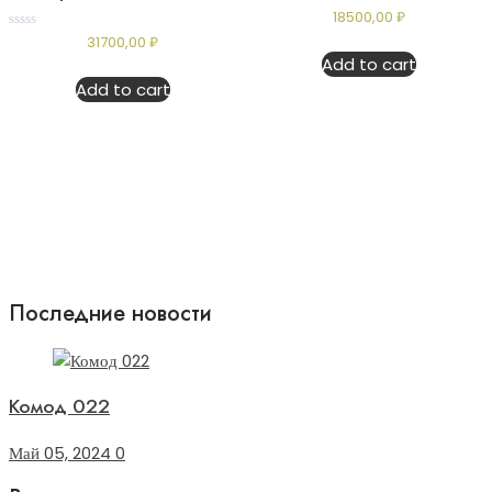
Rated
18500,00
₽
0
Rated
31700,00
₽
out
0
of
Add to cart
out
5
of
Add to cart
5
Последние новости
Комод 022
Май 05, 2024
0