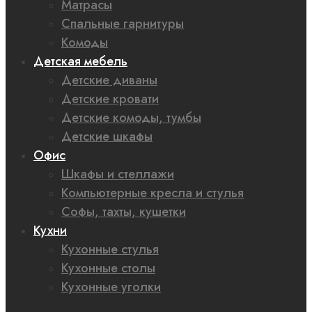
Матрасы
Спальные гарнитуры
Комоды
Детская мебель
Детские диваны
Детские кровати
Детские комоды, тумбы
Детские шкафы
Офис
Шкафы и стеллажи
Компьютерные кресла и стулья
Софы, тахты, кушетки
Кухни
Кухонные стулья
Кухонные столы
Кухонные уголки