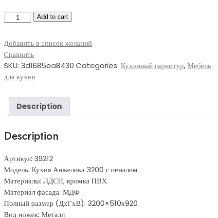
Кухня
Add to cart
Анжелика
3200
Добавить в список желаний
с
Сравнить
пеналом
SKU:
3d1685ea8430
Categories:
Кухонный гарнитур
,
Мебель
quantity
для кухни
Description
Description
Артикул: 39212
Модель: Кухня Анжелика 3200 с пеналом
Материалы: ЛДСП, кромка ПВХ
Материал фасада: МДФ
Полный размер (ДхГхВ): 3200×510х920
Вид ножек: Металл