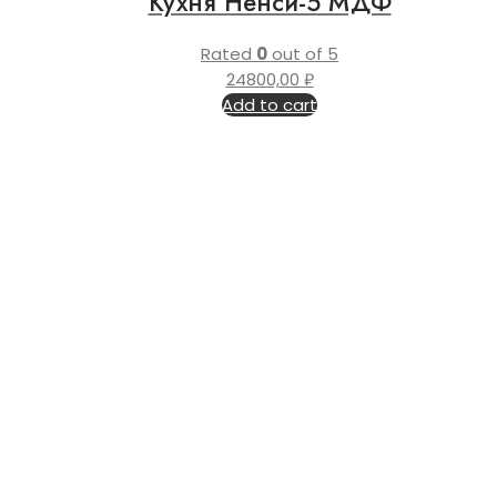
Кухня Ненси-5 МДФ
Rated
0
out of 5
24800,00
₽
Add to cart