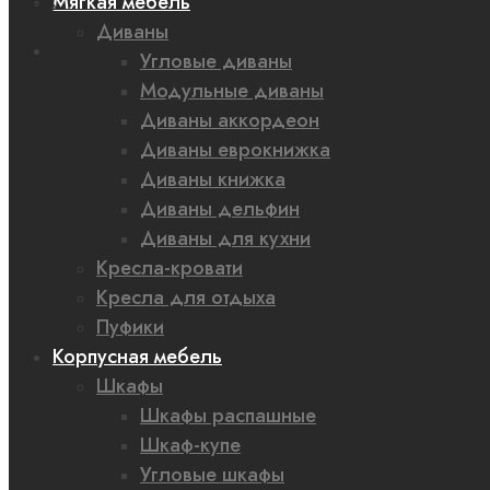
Мягкая мебель
0,00 ₽
Диваны
Угловые диваны
Модульные диваны
Диваны аккордеон
Диваны еврокнижка
Диваны книжка
Диваны дельфин
Диваны для кухни
Кресла-кровати
Кресла для отдыха
Пуфики
Корпусная мебель
Шкафы
Шкафы распашные
Шкаф-купе
Угловые шкафы