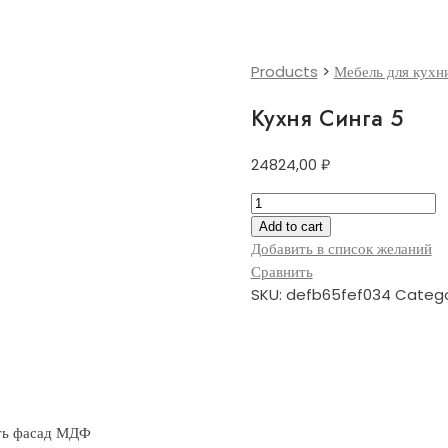
Products
>
Мебель для кухн
Кухня Синга 5
24824,00
₽
Кухня
Синга
Add to cart
5
Добавить в список желаний
quantity
Сравнить
SKU:
defb65fef034
Catego
ать фасад МДФ