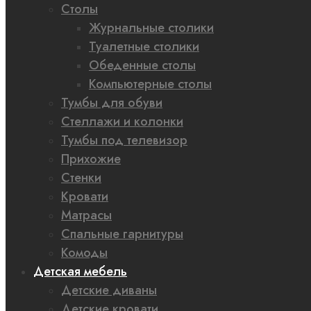
Столы
Журнальные столики
Туалетные столики
Обеденные столы
Компьютерные столы
Тумбы для обуви
Стеллажи и колонки
Тумбы под телевизор
Прихожие
Стенки
Кровати
Матрасы
Спальные гарнитуры
Комоды
Детская мебель
Детские диваны
Детские кровати