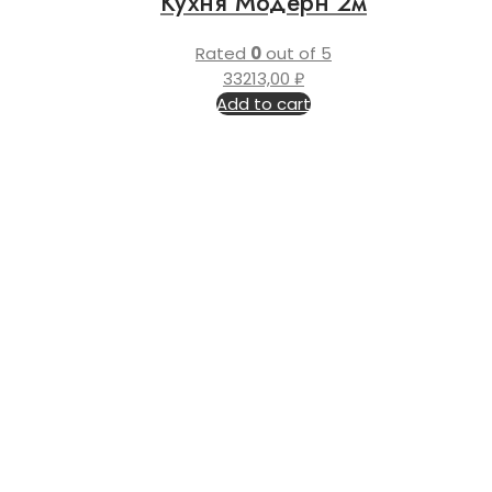
Кухня Модерн 2м
Rated
0
out of 5
33213,00
₽
Add to cart