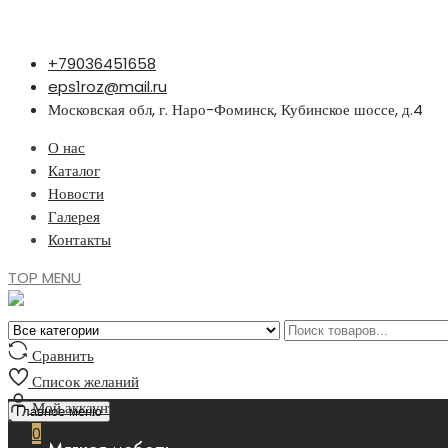
Перейти
+79036451658
к
eps1roz@mail.ru
содержимому
Московская обл, г. Наро-Фоминск, Кубинское шоссе, д.4
О нас
Каталог
Новости
Галерея
Контакты
TOP MENU
Сравнить
Список желаний
Мой аккаунт
Главное меню
0