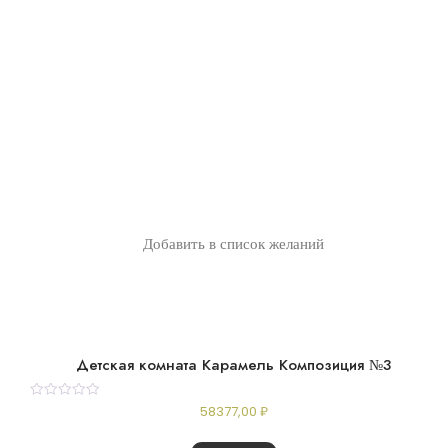
Добавить в список желаний
Детская комната Карамель Композиция №3
Rated
58377,00
₽
0
out
of