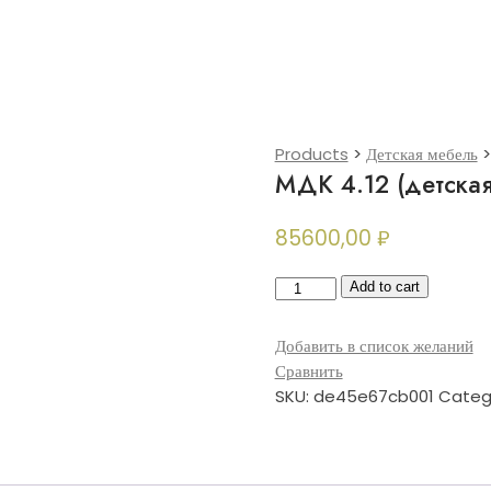
Products
>
Детская мебель
МДК 4.12 (детская
85600,00
₽
МДК
Add to cart
4.12
(детская
Добавить в список желаний
комната)
Сравнить
quantity
SKU:
de45e67cb001
Categ