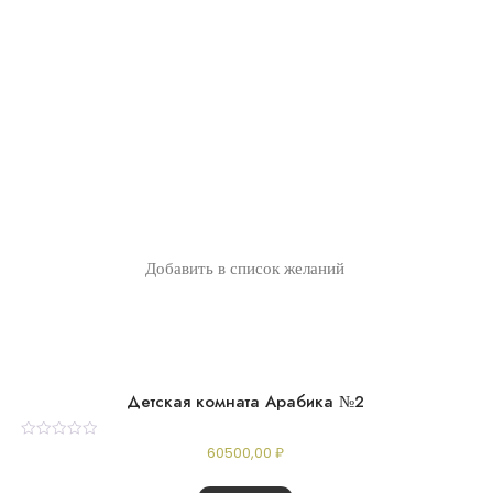
Добавить в список желаний
Детская комната Арабика №2
Rated
60500,00
₽
0
out
of