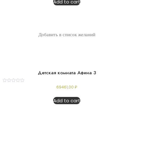
Add to cart
5
Добавить в список желаний
Детская комната Афина 3
Rated
69461,00
₽
0
out
of
Add to cart
5