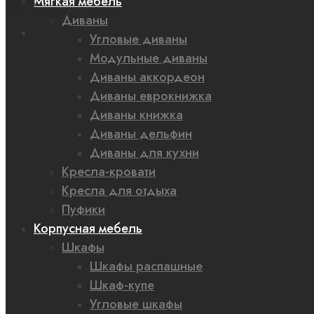
Мягкая мебель
0,00 ₽
Диваны
Угловые диваны
Модульные диваны
Диваны аккордеон
Диваны еврокнижка
Диваны книжка
Диваны дельфин
Диваны для кухни
Кресла-кровати
Кресла для отдыха
Пуфики
Корпусная мебель
Шкафы
Шкафы распашные
Шкаф-купе
Угловые шкафы