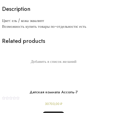
Description
Цвет: ель / кожа эквалипт
Возможность купить товары по-отдельности: есть
Related products
Добавить в список желаний
Детская комната Ассоль-7
Rated
30703,00
₽
0
out
of