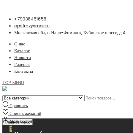
Перейти
+79036451658
к
eps1roz@mail.ru
содержимому
Московская обл, г. Наро-Фоминск, Кубинское шоссе, д.4
О нас
Каталог
Новости
Галерея
Контакты
TOP MENU
Сравнить
Список желаний
Мой аккаунт
Главное меню
0