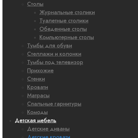
Столы
Журнальные столики
Туалетные столики
Обеденные столы
Компьютерные столы
Тумбы для обуви
Стеллажи и колонки
Тумбы под телевизор
Прихожие
Стенки
Кровати
Матрасы
Спальные гарнитуры
Комоды
Детская мебель
Детские диваны
Детские кровати