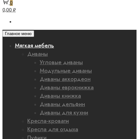
0
0,00 ₽
Главное меню
Мягкая мебель
Диваны
Угловые диваны
Модульные диваны
Диваны аккордеон
Диваны еврокнижка
Диваны книжка
Диваны дельфин
Диваны для кухни
Кресла-кровати
Кресла для отдыха
Пуфики