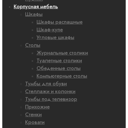
Корпусная мебель
Шкафы
Шкафы распашные
Шкаф-купе
Угловые шкафы
Столы
Журнальные столики
Туалетные столики
Обеденные столы
Компьютерные столы
Тумбы для обуви
Стеллажи и колонки
Тумбы под телевизор
Прихожие
Стенки
Кровати