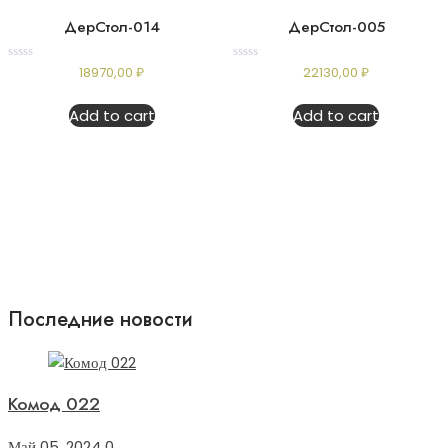
ДерСтол-014
ДерСтол-005
Rated
Rated
18970,00
₽
22130,00
₽
0
0
out
out
of
of
Add to cart
Add to cart
5
5
Последние новости
Комод 022
Май 05, 2024
0