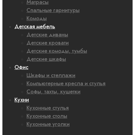
Матрасы
Спальные гарнитуры
Комоды
Детская мебель
Детские диваны
Детские кровати
Детские комоды, тумбы
Детские шкафы
Офис
Шкафы и стеллажи
Компьютерные кресла и стулья
Софы, тахты, кушетки
Кухни
Кухонные стулья
Кухонные столы
Кухонные уголки