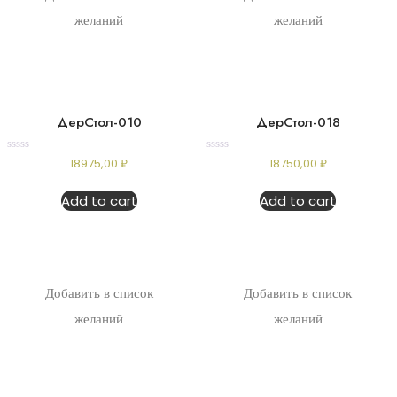
желаний
желаний
ДерСтол-010
ДерСтол-018
Rated
Rated
18975,00
₽
18750,00
₽
0
0
out
out
of
of
Add to cart
Add to cart
5
5
Добавить в список
Добавить в список
желаний
желаний