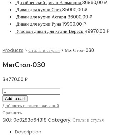
Дизайнерский диван Валькирия
36860,00
₽
Диван для кухни Сага
35000,00
₽
Диван для кухни Асгард
36000,00
₽
Диван для кухни Руна
19999,00
₽
Угловой диван для кухни Вереск
49970,00
₽
Products
>
Столы и стулья
>
МетСтол-030
МетСтол-030
34770,00
₽
МетСтол-030
quantity
Add to cart
Добавить в список желаний
Сравнить
SKU:
0e0283a64318
Category:
Столы и стулья
Description