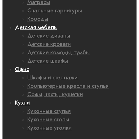
Матрасы
Спальные гарнитуры
Комоды
Детская мебель
Детские диваны
Детские кровати
Детские комоды, тумбы
Детские шкафы
Офис
Шкафы и стеллажи
Компьютерные кресла и стулья
Софы, тахты, кушетки
Кухни
Кухонные стулья
Кухонные столы
Кухонные уголки