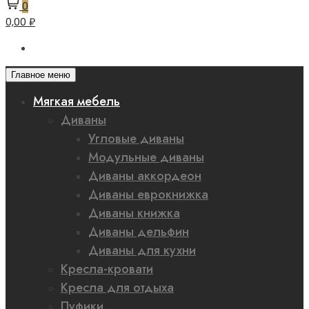
0
0,00 ₽
Главное меню
Мягкая мебель
Диваны
Угловые диваны
Модульные диваны
Диваны аккордеон
Диваны еврокнижка
Диваны книжка
Диваны дельфин
Диваны для кухни
Кресла-кровати
Кресла для отдыха
Пуфики