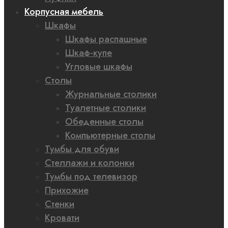
Корпусная мебель
Шкафы
Шкафы распашные
Шкаф-купе
Угловые шкафы
Столы
Журнальные столики
Туалетные столики
Обеденные столы
Компьютерные столы
Тумбы для обуви
Стеллажи и колонки
Тумбы под телевизор
Прихожие
Стенки
Кровати