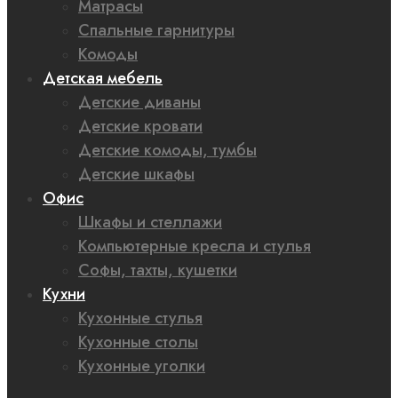
Матрасы
Спальные гарнитуры
Комоды
Детская мебель
Детские диваны
Детские кровати
Детские комоды, тумбы
Детские шкафы
Офис
Шкафы и стеллажи
Компьютерные кресла и стулья
Софы, тахты, кушетки
Кухни
Кухонные стулья
Кухонные столы
Кухонные уголки