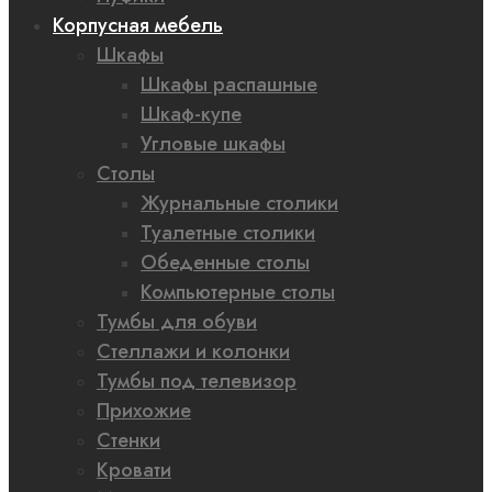
Корпусная мебель
Шкафы
Шкафы распашные
Шкаф-купе
Угловые шкафы
Столы
Журнальные столики
Туалетные столики
Обеденные столы
Компьютерные столы
Тумбы для обуви
Стеллажи и колонки
Тумбы под телевизор
Прихожие
Стенки
Кровати