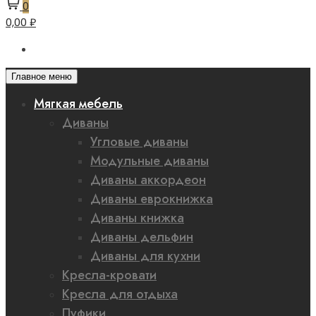
0
0,00 ₽
Главное меню
Мягкая мебель
Диваны
Угловые диваны
Модульные диваны
Диваны аккордеон
Диваны еврокнижка
Диваны книжка
Диваны дельфин
Диваны для кухни
Кресла-кровати
Кресла для отдыха
Пуфики