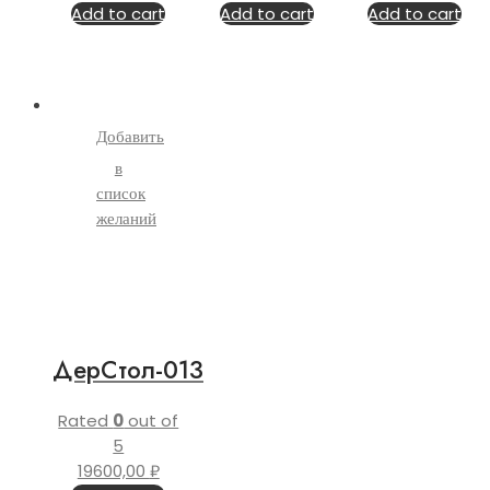
Add to cart
Add to cart
Add to cart
Добавить
в
список
желаний
ДерСтол-013
Rated
0
out of
5
19600,00
₽