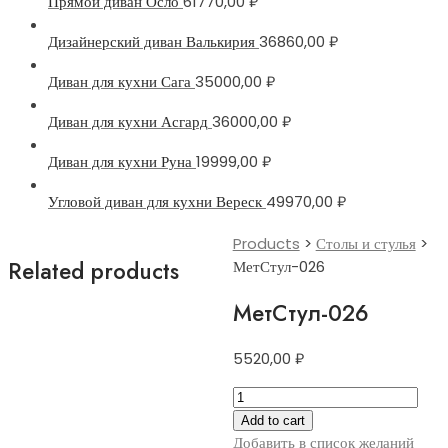
Прямой диван Осло
61770,00
₽
Дизайнерский диван Валькирия
36860,00
₽
Диван для кухни Сага
35000,00
₽
Диван для кухни Асгард
36000,00
₽
Диван для кухни Руна
19999,00
₽
Угловой диван для кухни Вереск
49970,00
₽
Products
>
Столы и стулья
>
Related products
МетСтул-026
МетСтул-026
5520,00
₽
МетСтул-026
quantity
Add to cart
Добавить в список желаний