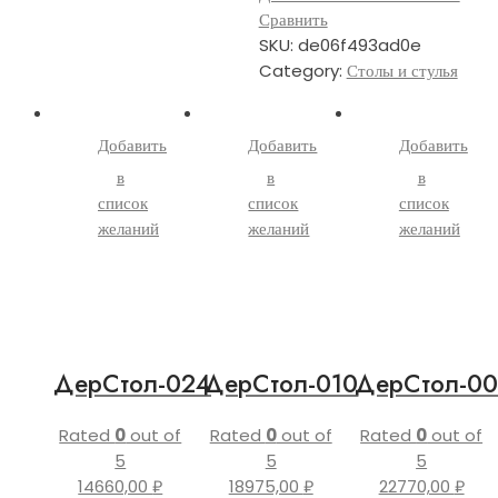
Сравнить
SKU:
de06f493ad0e
Category:
Столы и стулья
Добавить
Добавить
Добавить
в
в
в
список
список
список
желаний
желаний
желаний
ДерСтол-024
ДерСтол-010
ДерСтол-00
Rated
0
out of
Rated
0
out of
Rated
0
out of
5
5
5
14660,00
₽
18975,00
₽
22770,00
₽