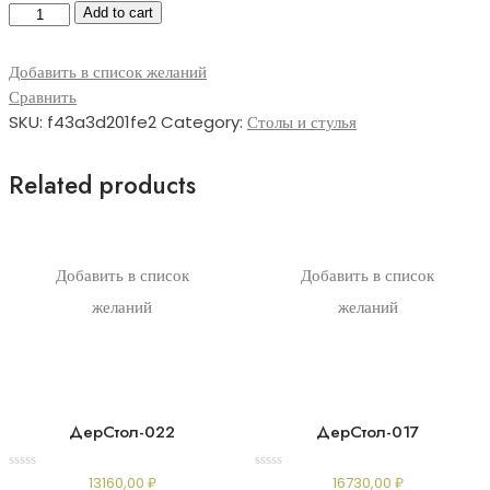
МетТаб-009
Add to cart
quantity
Добавить в список желаний
Сравнить
SKU:
f43a3d201fe2
Category:
Столы и стулья
Related products
Добавить в список
Добавить в список
желаний
желаний
ДерСтол-022
ДерСтол-017
Rated
Rated
13160,00
₽
16730,00
₽