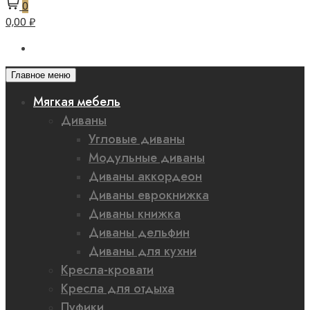
0
0,00 ₽
Главное меню
Мягкая мебель
Диваны
Угловые диваны
Модульные диваны
Диваны аккордеон
Диваны еврокнижка
Диваны книжка
Диваны дельфин
Диваны для кухни
Кресла-кровати
Кресла для отдыха
Пуфики