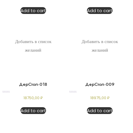
0
0
out
out
of
of
Add to cart
Add to cart
5
5
Добавить в список
Добавить в список
желаний
желаний
ДерСтол-018
ДерСтол-009
Rated
Rated
18750,00
₽
18975,00
₽
0
0
out
out
of
of
Add to cart
Add to cart
5
5