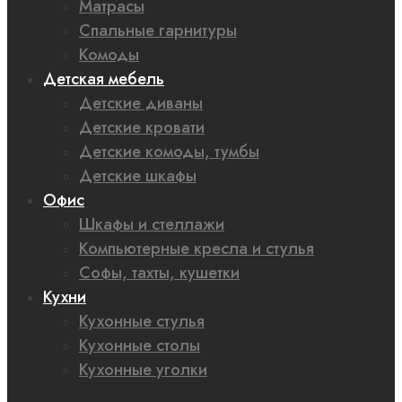
Матрасы
Спальные гарнитуры
Комоды
Детская мебель
Детские диваны
Детские кровати
Детские комоды, тумбы
Детские шкафы
Офис
Шкафы и стеллажи
Компьютерные кресла и стулья
Софы, тахты, кушетки
Кухни
Кухонные стулья
Кухонные столы
Кухонные уголки