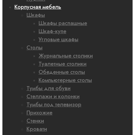
Корпусная мебель
Шкафы
Шкафы распашные
Шкаф-купе
Угловые шкафы
Столы
Журнальные столики
Туалетные столики
Обеденные столы
Компьютерные столы
Тумбы для обуви
Стеллажи и колонки
Тумбы под телевизор
Прихожие
Стенки
Кровати