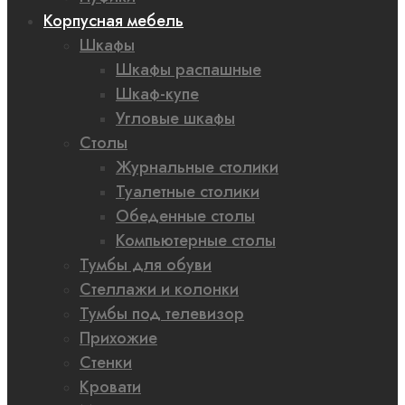
Корпусная мебель
Шкафы
Шкафы распашные
Шкаф-купе
Угловые шкафы
Столы
Журнальные столики
Туалетные столики
Обеденные столы
Компьютерные столы
Тумбы для обуви
Стеллажи и колонки
Тумбы под телевизор
Прихожие
Стенки
Кровати