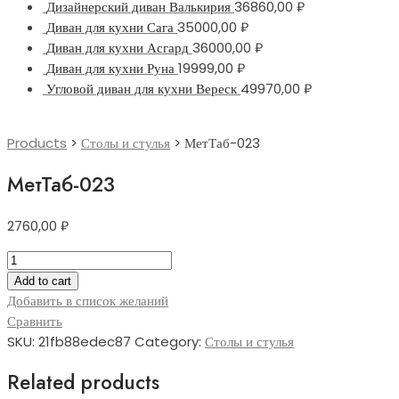
Дизайнерский диван Валькирия
36860,00
₽
Диван для кухни Сага
35000,00
₽
Диван для кухни Асгард
36000,00
₽
Диван для кухни Руна
19999,00
₽
Угловой диван для кухни Вереск
49970,00
₽
Products
>
Столы и стулья
>
МетТаб-023
МетТаб-023
2760,00
₽
МетТаб-023
quantity
Add to cart
Добавить в список желаний
Сравнить
SKU:
21fb88edec87
Category:
Столы и стулья
Related products