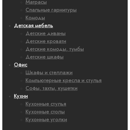
Матрасы
Спальные гарнитуры
Комоды
Детская мебель
Детские диваны
Детские кровати
Детские комоды, тумбы
Детские шкафы
Офис
Шкафы и стеллажи
Компьютерные кресла и стулья
Софы, тахты, кушетки
Кухни
Кухонные стулья
Кухонные столы
Кухонные уголки