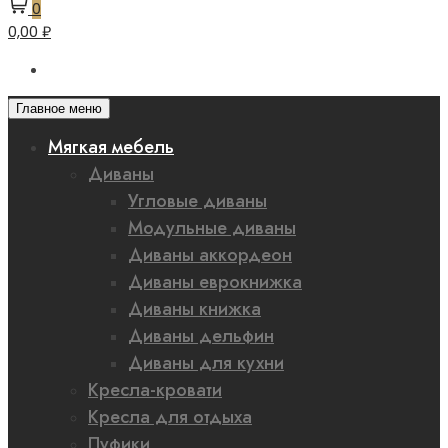
0
0,00 ₽
Главное меню
Мягкая мебель
Диваны
Угловые диваны
Модульные диваны
Диваны аккордеон
Диваны еврокнижка
Диваны книжка
Диваны дельфин
Диваны для кухни
Кресла-кровати
Кресла для отдыха
Пуфики