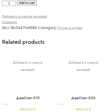
МетТаб-025
Add to cart
quantity
Добавить в список желаний
Сравнить
SKU:
0b3447faf686
Category:
Столы и стулья
Related products
Добавить в список
Добавить в список
желаний
желаний
ДерСтол-013
ДерСтол-020
Rated
Rated
19600,00
₽
13160,00
₽