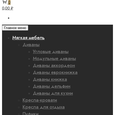
0
0,00 ₽
Главное меню
Мягкая мебель
Диваны
Угловые диваны
Модульные диваны
Диваны аккордеон
Диваны еврокнижка
Диваны книжка
Диваны дельфин
Диваны для кухни
Кресла-кровати
Кресла для отдыха
Пуфики