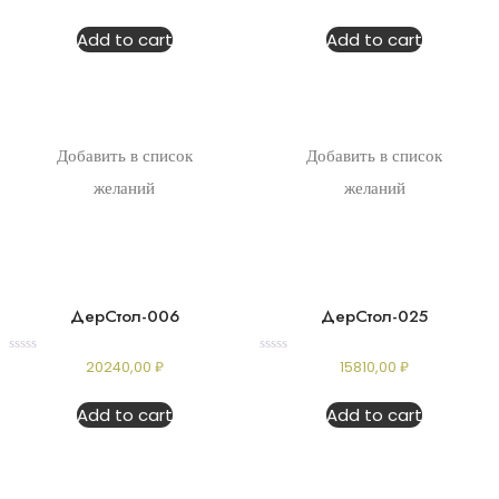
0
0
out
out
of
of
Add to cart
Add to cart
5
5
Добавить в список
Добавить в список
желаний
желаний
ДерСтол-006
ДерСтол-025
Rated
Rated
20240,00
₽
15810,00
₽
0
0
out
out
of
of
Add to cart
Add to cart
5
5