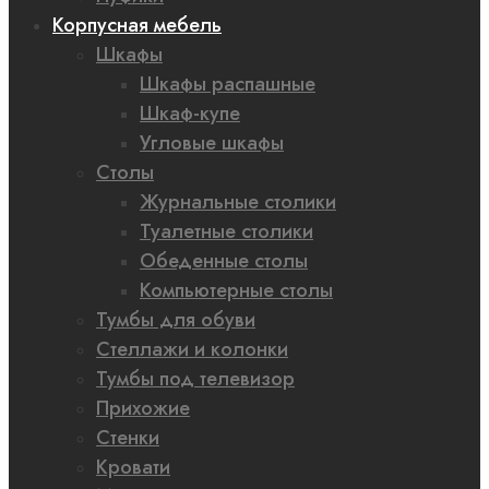
Корпусная мебель
Шкафы
Шкафы распашные
Шкаф-купе
Угловые шкафы
Столы
Журнальные столики
Туалетные столики
Обеденные столы
Компьютерные столы
Тумбы для обуви
Стеллажи и колонки
Тумбы под телевизор
Прихожие
Стенки
Кровати