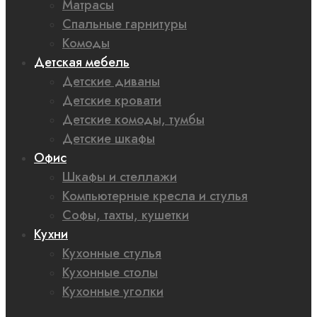
Матрасы
Спальные гарнитуры
Комоды
Детская мебель
Детские диваны
Детские кровати
Детские комоды, тумбы
Детские шкафы
Офис
Шкафы и стеллажи
Компьютерные кресла и стулья
Софы, тахты, кушетки
Кухни
Кухонные стулья
Кухонные столы
Кухонные уголки