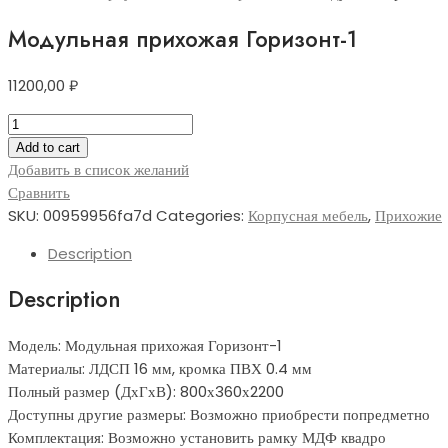
Модульная прихожая Горизонт-1
11200,00
₽
Модульная
прихожая
Add to cart
Горизонт-1
Добавить в список желаний
quantity
Сравнить
SKU:
00959956fa7d
Categories:
Корпусная мебель
,
Прихожие
Description
Description
Модель: Модульная прихожая Горизонт-1
Материалы: ЛДСП 16 мм, кромка ПВХ 0.4 мм
Полный размер (ДхГхВ): 800х360х2200
Доступны другие размеры: Возможно приобрести попредметно
Комплектация: Возможно установить рамку МДФ квадро