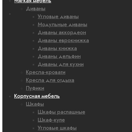
Мягкая мебель
0,00 ₽
Диваны
Угловые диваны
Модульные диваны
Диваны аккордеон
Диваны еврокнижка
Диваны книжка
Диваны дельфин
Диваны для кухни
Кресла-кровати
Кресла для отдыха
Пуфики
Корпусная мебель
Шкафы
Шкафы распашные
Шкаф-купе
Угловые шкафы