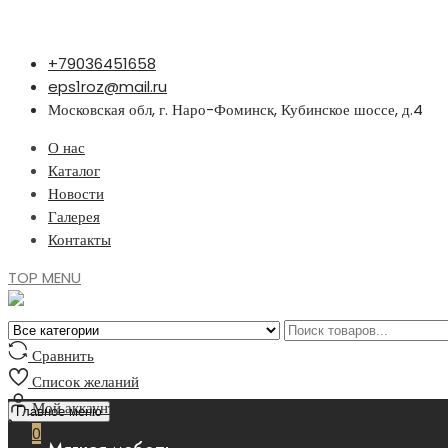
Перейти
+79036451658
к
eps1roz@mail.ru
содержимому
Московская обл, г. Наро-Фоминск, Кубинское шоссе, д.4
О нас
Каталог
Новости
Галерея
Контакты
TOP MENU
Сравнить
Список желаний
Мой аккаунт
Главное меню
0