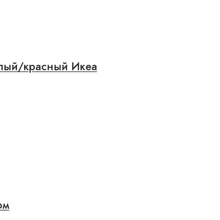
лый/красный Икеа
ом