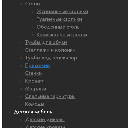
Столы
Журнальные столики
Туалетные столики
Обеденные столы
Компьютерные столы
Тумбы для обуви
Стеллажи и колонки
Тумбы под телевизор
Прихожие
Стенки
Кровати
Матрасы
Спальные гарнитуры
Комоды
Детская мебель
Детские диваны
Детские кровати